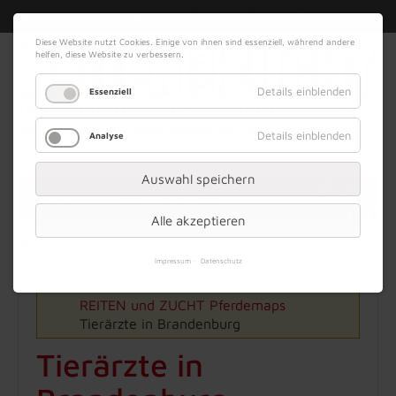
|
|
06. August 2026
Impressum
Kontakt
Datenschutz
Diese Website nutzt Cookies. Einige von ihnen sind essenziell, während andere
helfen, diese Website zu verbessern.
Details einblenden
Essenziell
Details einblenden
Analyse
Werbung
Auswahl speichern
Alle akzeptieren
Menü
Impressum
Datenschutz
REITEN und ZUCHT
Pferdemaps
Tierärzte in Brandenburg
Tierärzte in