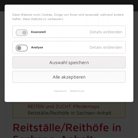
|
|
07. August 2026
Impressum
Kontakt
Datenschutz
Diese Website nutzt Cookies. Einige von ihnen sind essenziell, während andere
helfen, diese Website zu verbessern.
Details einblenden
Essenziell
Details einblenden
Analyse
Werbung
Auswahl speichern
Alle akzeptieren
Menü
Impressum
Datenschutz
REITEN und ZUCHT
Pferdemaps
Reitställe/Reithöfe in Sachsen-Anhalt
Reitställe/Reithöfe in