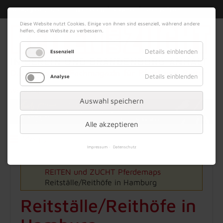
|
|
07. August 2026
Impressum
Kontakt
Datenschutz
Diese Website nutzt Cookies. Einige von ihnen sind essenziell, während andere
helfen, diese Website zu verbessern.
Details einblenden
Essenziell
Details einblenden
Analyse
Werbung
Auswahl speichern
Alle akzeptieren
Menü
Impressum
Datenschutz
REITEN und ZUCHT
Pferdemaps
Reitställe/Reithöfe in Hamburg
Reitställe/Reithöfe in