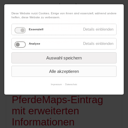
|
|
06. August 2026
Impressum
Kontakt
Datenschutz
Diese Website nutzt Cookies. Einige von ihnen sind essenziell, während andere
helfen, diese Website zu verbessern.
Details einblenden
Essenziell
Details einblenden
Analyse
Werbung
Auswahl speichern
Alle akzeptieren
Menü
Impressum
Datenschutz
PferdeMaps-Eintrag
mit erweiterten
Informationen