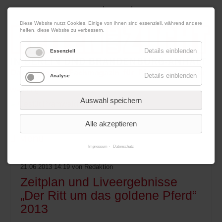
|
|
06. August 2026
Impressum
Kontakt
Datenschutz
Diese Website nutzt Cookies. Einige von ihnen sind essenziell, während andere
helfen, diese Website zu verbessern.
Details einblenden
Essenziell
Details einblenden
Analyse
Werbung
Auswahl speichern
Alle akzeptieren
Menü
Impressum
Datenschutz
21.06.2013 14:19
von Redaktion
Zeitplan und Liveergebnisse
„Der Ritt um das goldene Pferd“
2013