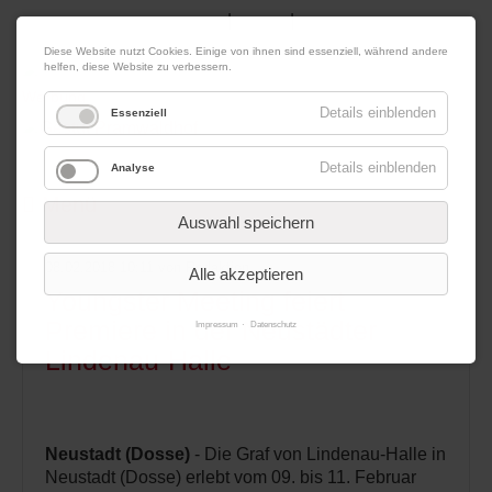
|
|
08. August 2026
Impressum
Kontakt
Datenschutz
Diese Website nutzt Cookies. Einige von ihnen sind essenziell, während andere
helfen, diese Website zu verbessern.
Werbung
Details einblenden
Essenziell
Details einblenden
Analyse
Menü
Auswahl speichern
08.02.2018 10:11
von Redaktion
Alle akzeptieren
Youngster Meeting feiert
Premiere in der Neustädter
Impressum
Datenschutz
Lindenau-Halle
Neustadt (Dosse)
- Die Graf von Lindenau-Halle in
Neustadt (Dosse) erlebt vom 09. bis 11. Februar