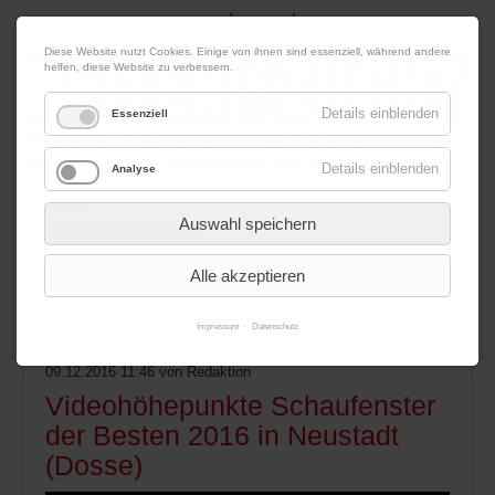
|
|
06. August 2026
Impressum
Kontakt
Datenschutz
Diese Website nutzt Cookies. Einige von ihnen sind essenziell, während andere
helfen, diese Website zu verbessern.
Details einblenden
Essenziell
Details einblenden
Analyse
Werbung
Auswahl speichern
Alle akzeptieren
Menü
Impressum
Datenschutz
09.12.2016 11:46
von Redaktion
Videohöhepunkte Schaufenster
der Besten 2016 in Neustadt
(Dosse)