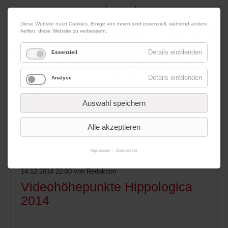
|
|
06. August 2026
Impressum
Kontakt
Datenschutz
Diese Website nutzt Cookies. Einige von ihnen sind essenziell, während andere
helfen, diese Website zu verbessern.
Details einblenden
Essenziell
Details einblenden
Analyse
Werbung
Auswahl speichern
Alle akzeptieren
Menü
Impressum
Datenschutz
14.12.2014 22:00
von Redaktion
Videohöhepunkte Hippologica
2014