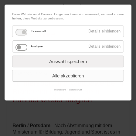
|
|
10. August 2026
Impressum
Kontakt
Datenschutz
Diese Website nutzt Cookies. Einige von ihnen sind essenziell, während andere
helfen, diese Website zu verbessern.
Werbung
Details einblenden
Essenziell
Details einblenden
Analyse
Menü
Auswahl speichern
15.05.2020 15:07
von Redaktion
Alle akzeptieren
Turniersport und Wettbewerbe in
Brandenburg unter freiem
Impressum
Datenschutz
Himmel wieder möglich
Berlin / Potsdam
- Nach Abstimmung mit dem
Ministerium für Bildung, Jugend und Sport ist es in