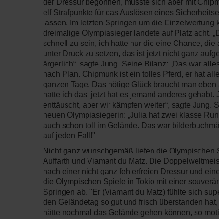
der Dressur begonnen, musste sich aber mit Chip
elf Strafpunkte für das Auslösen eines Sicherheit
lassen. Im letzten Springen um die Einzelwertung 
dreimalige Olympiasieger landete auf Platz acht. „
schnell zu sein, ich hatte nur die eine Chance, di
unter Druck zu setzen, das ist jetzt nicht ganz aufg
ärgerlich“, sagte Jung. Seine Bilanz: „Das war alles 
nach Plan. Chipmunk ist ein tolles Pferd, er hat all
ganzen Tage. Das nötige Glück braucht man eben a
hatte ich das, jetzt hat es jemand anderes gehabt. J
enttäuscht, aber wir kämpfen weiter“, sagte Jung. 
neuen Olympiasiegerin: „Julia hat zwei klasse Ru
auch schon toll im Gelände. Das war bilderbuchmäß
auf jeden Fall!"
Nicht ganz wunschgemäß liefen die Olympischen S
Auffarth und Viamant du Matz. Die Doppelweltmeis
nach einer nicht ganz fehlerfreien Dressur und e
die Olympischen Spiele in Tokio mit einer souver
Springen ab. "Er (Viamant du Matz) fühlte sich super
den Geländetag so gut und frisch überstanden hat, 
hätte nochmal das Gelände gehen können, so motiv