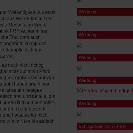
Werbung
er Vielseitigkeit. Als erste
rin aus Warendorf mit der
ste Medaille im Sport.
pmunk FRH Achter in der
Werbung
sche Trio, dem auch
z angehört, knapp das
e erkämpfte sich das
z vier.
Werbung
es noch nicht richtig
ssbar stolz auf mein Pferd
ein ganz großes Gefühl von
Werbung
eglaubt haben und hinter
 ist es ein riesiges
tschland und für alle, die
h ihrem Ritt und bedankte
Werbung
Sicherheit gegeben, ich
 und hat alles für mich
d wie mir. Ich bin einfach
Schlagzeilen vom LPBB