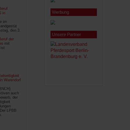
Beruf
Werbung
6 in
le im
Landgestüt
stag, den 3.
Unsere Partner
eruf der
es
mit
ist
lseitigkeit
 in Warendorf
(BNCH)
Aktiven auch
ewerb, der
tigkeit
ilungen
 Der LPBB
n.