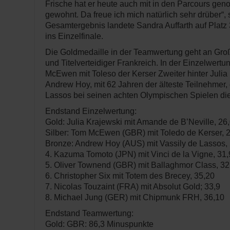
Frische hat er heute auch mit in den Parcours geno
gewohnt. Da freue ich mich natürlich sehr drüber“, 
Gesamtergebnis landete Sandra Auffarth auf Platz
ins Einzelfinale.
Die Goldmedaille in der Teamwertung geht an Groß
und Titelverteidiger Frankreich. In der Einzelwertu
McEwen mit Toleso der Kerser Zweiter hinter Julia 
Andrew Hoy, mit 62 Jahren der älteste Teilnehmer, 
Lassos bei seinen achten Olympischen Spielen di
Endstand Einzelwertung:
Gold: Julia Krajewski mit Amande de B’Neville, 2
Silber: Tom McEwen (GBR) mit Toledo de Kerser, 
Bronze: Andrew Hoy (AUS) mit Vassily de Lassos,
4. Kazuma Tomoto (JPN) mit Vinci de la Vigne, 31
5. Oliver Townend (GBR) mit Ballaghmor Class, 32
6. Christopher Six mit Totem des Brecey, 35,20
7. Nicolas Touzaint (FRA) mit Absolut Gold; 33,9
8. Michael Jung (GER) mit Chipmunk FRH, 36,10
Endstand Teamwertung:
Gold: GBR: 86,3 Minuspunkte