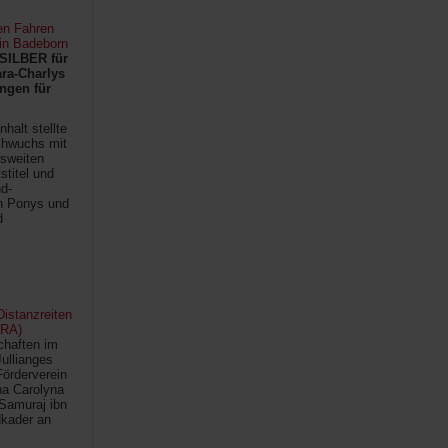
en Fahren
 in Badeborn
SILBER für
ra-Charlys
ngen für
halt stellte
chwuchs mit
sweiten
titel und
d-
en Ponys und
d
istanzreiten
FRA)
chaften im
Jullianges
Förderverein
na Carolyna
Samuraj ibn
kader an