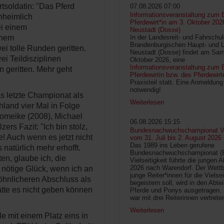
tsoldatin: "Das Pferd
07.08.2026 07:00
Informationsveranstaltung zum 
unheimlich
Pferdewirt*in am 3. Oktober 202
ei einem
Neustadt (Dosse)
inem
In der Landesreit- und Fahrschu
Brandenburgischen Haupt- und 
ei tolle Runden geritten.
Neustadt (Dosse) findet am Sam
ei Teildisziplinen
Oktober 2026, eine
Informationsveranstaltung zum B
 geritten. Mehr geht
Pferdewirtin bzw. des Pferdewirt
Praxisteil statt. Eine Anmeldung 
notwendig!
s letzte Championat als
Weiterlesen
hland vier Mal in Folge
Romeike (2008), Michael
06.08.2026 15:15
rs Fazit: "Ich bin stolz,
Bundesnachwuchschampionat Vie
e! Auch wenn es jetzt nicht
vom 31. Juli bis 2. August 2026
Das 1989 ins Leben gerufene
natürlich mehr erhofft.
Bundesnachwuchschampionat 
en, glaube ich, die
Vielseitigkeit führte die jungen 
2026 nach Warendorf. Der Wettb
 nötige Glück, wenn ich an
junge Reiter*innen für die Vielsei
söhnlicheren Abschluss als
begeistern soll, wird in den Abte
ätte es nicht geben können
Pferde und Ponys ausgetragen.
war mit drei Reiterinnen vertrete
Weiterlesen
e mit einem Platz eins in