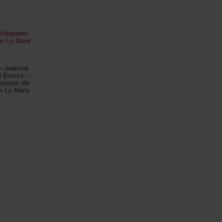
oltigieren
 in Le Mans
 – zweimal
l Bronze –
hsteam die
in Le Mans