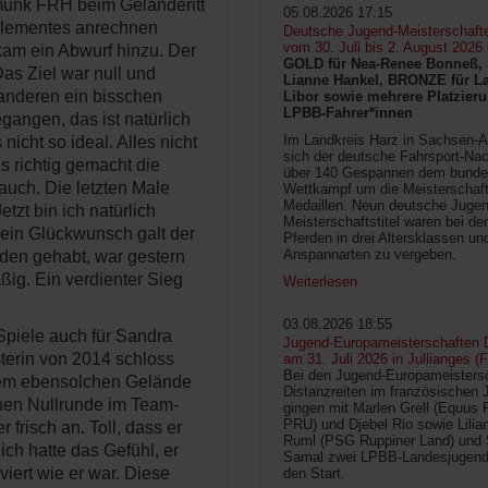
munk FRH beim Geländeritt
05.08.2026 17:15
selementes anrechnen
Deutsche Jugend-Meisterschaft
vom 30. Juli bis 2. August 2026
kam ein Abwurf hinzu. Der
GOLD für Nea-Renee Bonneß, 
Das Ziel war null und
Lianne Hankel, BRONZE für La
e anderen ein bisschen
Libor sowie mehrere Platzieru
LPBB-Fahrer*innen
egangen, das ist natürlich
Im Landkreis Harz in Sachsen-An
nicht so ideal. Alles nicht
sich der deutsche Fahrsport-Na
es richtig gemacht die
über 140 Gespannen dem bunde
uch. Die letzten Male
Wettkampf um die Meisterschafts
Medaillen. Neun deutsche Jugen
etzt bin ich natürlich
Meisterschaftstitel waren bei d
Sein Glückwunsch galt der
Pferden in drei Altersklassen un
Anspannarten zu vergeben.
nden gehabt, war gestern
ig. Ein verdienter Sieg
Weiterlesen
03.08.2026 18:55
piele auch für Sandra
Jugend-Europameisterschaften D
terin von 2014 schloss
am 31. Juli 2026 in Jullianges (
Bei den Jugend-Europameisters
inem ebensolchen Gelände
Distanzreiten im französischen 
änen Nullrunde im Team-
gingen mit Marlen Grell (Equus 
PRU) und Djebel Rio sowie Lilia
 frisch an. Toll, dass er
Ruml (PSG Ruppiner Land) und 
ich hatte das Gefühl, er
Samal zwei LPBB-Landesjugend
iert wie er war. Diese
den Start.