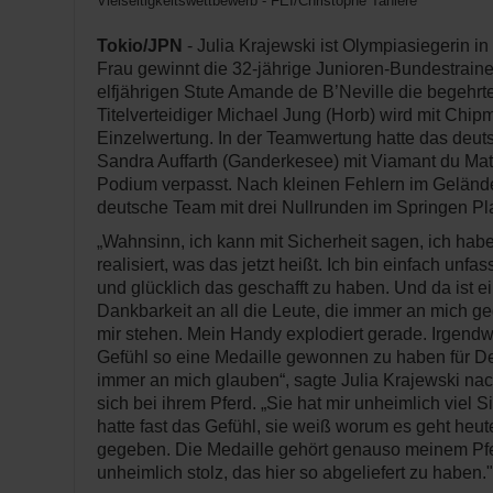
Vielseitigkeitswettbewerb - FEI/Christophe Taniére
Tokio/JPN
- Julia Krajewski ist Olympiasiegerin in d
Frau gewinnt die 32-jährige Junioren-Bundestraine
elfjährigen Stute Amande de B’Neville die begehrte
Titelverteidiger Michael Jung (Horb) wird mit Chi
Einzelwertung. In der Teamwertung hatte das deut
Sandra Auffarth (Ganderkesee) mit Viamant du Mat
Podium verpasst. Nach kleinen Fehlern im Geländ
deutsche Team mit drei Nullrunden im Springen Plat
„Wahnsinn, ich kann mit Sicherheit sagen, ich habe 
realisiert, was das jetzt heißt. Ich bin einfach unfa
und glücklich das geschafft zu haben. Und da ist 
Dankbarkeit an all die Leute, die immer an mich g
mir stehen. Mein Handy explodiert gerade. Irgendwie
Gefühl so eine Medaille gewonnen zu haben für Deu
immer an mich glauben“, sagte Julia Krajewski nac
sich bei ihrem Pferd. „Sie hat mir unheimlich viel 
hatte fast das Gefühl, sie weiß worum es geht heute
gegeben. Die Medaille gehört genauso meinem Pfer
unheimlich stolz, das hier so abgeliefert zu haben."