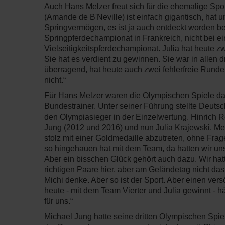
Auch Hans Melzer freut sich für die ehemalige Spor
(Amande de B'Neville) ist einfach gigantisch, hat 
Springvermögen, es ist ja auch entdeckt worden b
Springpferdechampionat in Frankreich, nicht bei e
Vielseitigkeitspferdechampionat. Julia hat heute zw
Sie hat es verdient zu gewinnen. Sie war in allen dr
überragend, hat heute auch zwei fehlerfreie Runden
nicht.“
Für Hans Melzer waren die Olympischen Spiele da
Bundestrainer. Unter seiner Führung stellte Deutsc
den Olympiasieger in der Einzelwertung. Hinrich 
Jung (2012 und 2016) und nun Julia Krajewski. Melze
stolz mit einer Goldmedaille abzutreten, ohne Frag
so hingehauen hat mit dem Team, da hatten wir uns 
Aber ein bisschen Glück gehört auch dazu. Wir hatt
richtigen Paare hier, aber am Geländetag nicht das
Michi denke. Aber so ist der Sport. Aber einen ver
heute - mit dem Team Vierter und Julia gewinnt - h
für uns.“
Michael Jung hatte seine dritten Olympischen Spiel