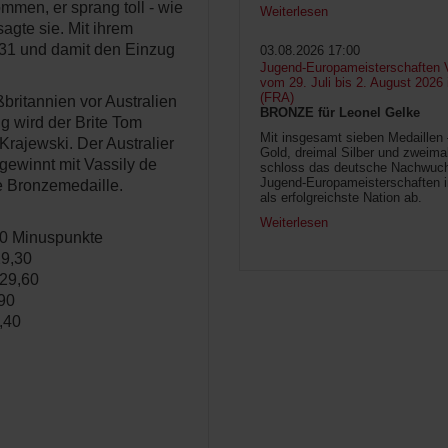
mmen, er sprang toll - wie
Weiterlesen
sagte sie. Mit ihrem
 31 und damit den Einzug
03.08.2026 17:00
Jugend-Europameisterschaften V
vom 29. Juli bis 2. August 2026
(FRA)
britannien vor Australien
BRONZE für Leonel Gelke
ng wird der Brite Tom
Mit insgesamt sieben Medaillen
Krajewski. Der Australier
Gold, dreimal Silber und zweima
gewinnt mit Vassily de
schloss das deutsche Nachwuc
Jugend-Europameisterschaften 
e Bronzemedaille.
als erfolgreichste Nation ab.
Weiterlesen
6,0 Minuspunkte
29,30
 29,60
,90
,40