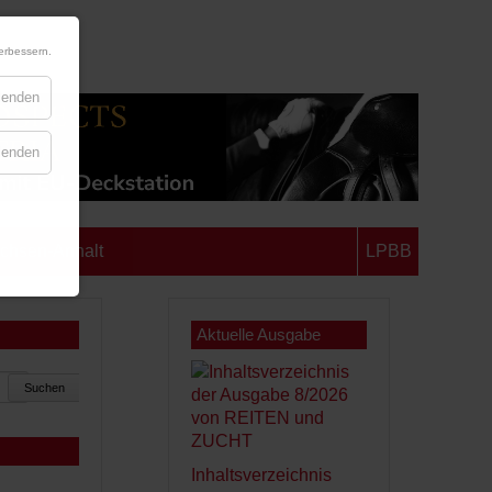
erbessern.
blenden
blenden
chsen-Anhalt
LPBB
Aktuelle Ausgabe
Suchen
Inhaltsverzeichnis