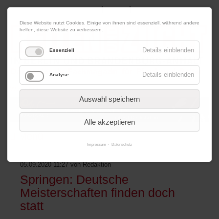
|
|
08. August 2026
Impressum
Kontakt
Datenschutz
Diese Website nutzt Cookies. Einige von ihnen sind essenziell, während andere
helfen, diese Website zu verbessern.
Details einblenden
Essenziell
Details einblenden
Analyse
Werbung
Auswahl speichern
Alle akzeptieren
Menü
Impressum
Datenschutz
05.09.2020 11:27
von Redaktion
Springen: Deutsche
Meisterschaften finden doch
statt