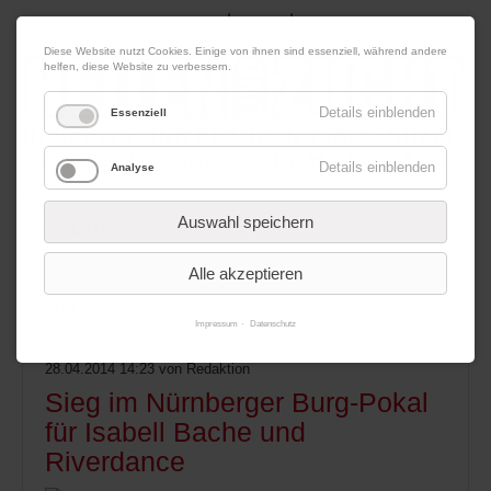
|
|
09. August 2026
Impressum
Kontakt
Datenschutz
Diese Website nutzt Cookies. Einige von ihnen sind essenziell, während andere
helfen, diese Website zu verbessern.
Details einblenden
Essenziell
Details einblenden
Analyse
Werbung
Auswahl speichern
Alle akzeptieren
Menü
Impressum
Datenschutz
28.04.2014 14:23
von Redaktion
Sieg im Nürnberger Burg-Pokal
für Isabell Bache und
Riverdance