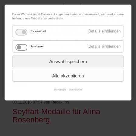
|
|
09. August 2026
Impressum
Kontakt
Datenschutz
Diese Website nutzt Cookies. Einige von ihnen sind essenziell, während andere
helfen, diese Website zu verbessern.
Details einblenden
Essenziell
Details einblenden
Analyse
Werbung
Auswahl speichern
Alle akzeptieren
Menü
Impressum
Datenschutz
03.11.2016 07:57
von Redaktion
Seyffart-Medaille für Alina
Rosenberg