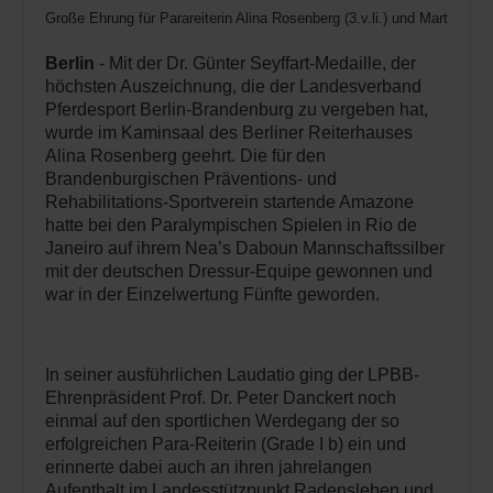
Große Ehrung für Parareiterin Alina Rosenberg (3.v.li.) und Martina Willi
Berlin
- Mit der Dr. Günter Seyffart-Medaille, der
höchsten Auszeichnung, die der Landesverband
Pferdesport Berlin-Brandenburg zu vergeben hat,
wurde im Kaminsaal des Berliner Reiterhauses
Alina Rosenberg geehrt. Die für den
Brandenburgischen Präventions- und
Rehabilitations-Sportverein startende Amazone
hatte bei den Paralympischen Spielen in Rio de
Janeiro auf ihrem Nea’s Daboun Mannschaftssilber
mit der deutschen Dressur-Equipe gewonnen und
war in der Einzelwertung Fünfte geworden.
In seiner ausführlichen Laudatio ging der LPBB-
Ehrenpräsident Prof. Dr. Peter Danckert noch
einmal auf den sportlichen Werdegang der so
erfolgreichen Para-Reiterin (Grade I b) ein und
erinnerte dabei auch an ihren jahrelangen
Aufenthalt im Landesstützpunkt Radensleben und