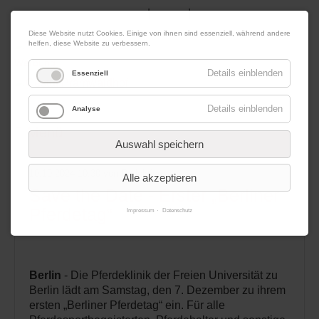
|
|
07. August 2026
Impressum
Kontakt
Datenschutz
Diese Website nutzt Cookies. Einige von ihnen sind essenziell, während andere
helfen, diese Website zu verbessern.
Werbung
Details einblenden
Essenziell
Details einblenden
Analyse
Menü
Auswahl speichern
10.10.2024 10:30
von Redaktion
Alle akzeptieren
Save the Date - Erster „Berliner
Pferdetag“
Impressum
Datenschutz
Berlin
- Die Pferdeklinik der Freien Universität zu
Berlin lädt am Samstag, den 7. Dezember zu ihrem
ersten „Berliner Pferdetag“ ein. Für alle