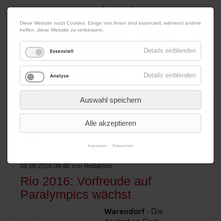
|
|
08. August 2026
Impressum
Kontakt
Datenschutz
Diese Website nutzt Cookies. Einige von ihnen sind essenziell, während andere
helfen, diese Website zu verbessern.
Details einblenden
Essenziell
Details einblenden
Analyse
Werbung
Auswahl speichern
Alle akzeptieren
Menü
Impressum
Datenschutz
09.09.2016 09:46
von Redaktion
Rio 2016: Vorfreude auf
Paralympics wächst
Warendorf
- Die