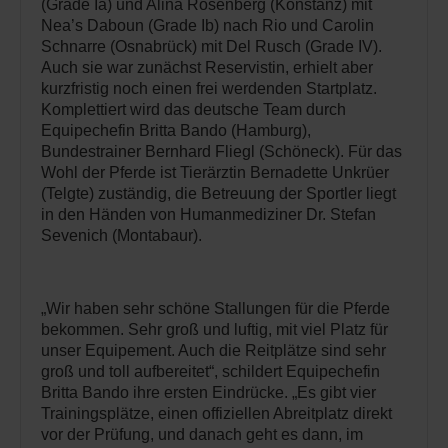
(Grade Ia) und Alina Rosenberg (Konstanz) mit
Nea’s Daboun (Grade Ib) nach Rio und Carolin
Schnarre (Osnabrück) mit Del Rusch (Grade IV).
Auch sie war zunächst Reservistin, erhielt aber
kurzfristig noch einen frei werdenden Startplatz.
Komplettiert wird das deutsche Team durch
Equipechefin Britta Bando (Hamburg),
Bundestrainer Bernhard Fliegl (Schöneck). Für das
Wohl der Pferde ist Tierärztin Bernadette Unkrüer
(Telgte) zuständig, die Betreuung der Sportler liegt
in den Händen von Humanmediziner Dr. Stefan
Sevenich (Montabaur).
„Wir haben sehr schöne Stallungen für die Pferde
bekommen. Sehr groß und luftig, mit viel Platz für
unser Equipement. Auch die Reitplätze sind sehr
groß und toll aufbereitet“, schildert Equipechefin
Britta Bando ihre ersten Eindrücke. „Es gibt vier
Trainingsplätze, einen offiziellen Abreitplatz direkt
vor der Prüfung, und danach geht es dann, im