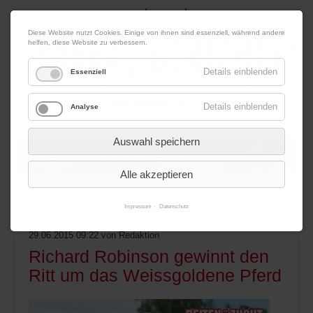
|
|
09. August 2026
Impressum
Kontakt
Datenschutz
Diese Website nutzt Cookies. Einige von ihnen sind essenziell, während andere
helfen, diese Website zu verbessern.
Details einblenden
Essenziell
Details einblenden
Analyse
Werbung
Auswahl speichern
Alle akzeptieren
Menü
Impressum
Datenschutz
29.06.2015 09:22
von Redaktion
Richard Robinson gewinnt den
Ritt um das Weissgoldene Pferd