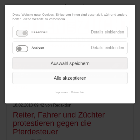
|
|
07. August 2026
Impressum
Kontakt
Datenschutz
Diese Website nutzt Cookies. Einige von ihnen sind essenziell, während andere
helfen, diese Website zu verbessern.
Details einblenden
Essenziell
Details einblenden
Analyse
Werbung
Auswahl speichern
Alle akzeptieren
Menü
Impressum
Datenschutz
18.02.2013 09:42
von Redaktion
Reiter, Fahrer und Züchter
protestieren gegen die
Pferdesteuer