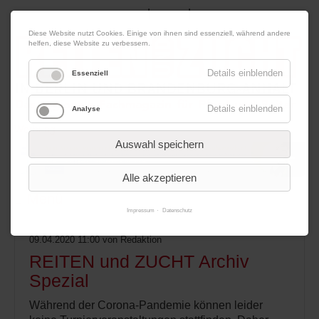
|
|
07. August 2026
Impressum
Kontakt
Datenschutz
Diese Website nutzt Cookies. Einige von ihnen sind essenziell, während andere
helfen, diese Website zu verbessern.
Details einblenden
Essenziell
Details einblenden
Analyse
Werbung
Auswahl speichern
Alle akzeptieren
Menü
Impressum
Datenschutz
09.04.2020 11:00
von Redaktion
REITEN und ZUCHT Archiv
Spezial
Während der Corona-Pandemie können leider