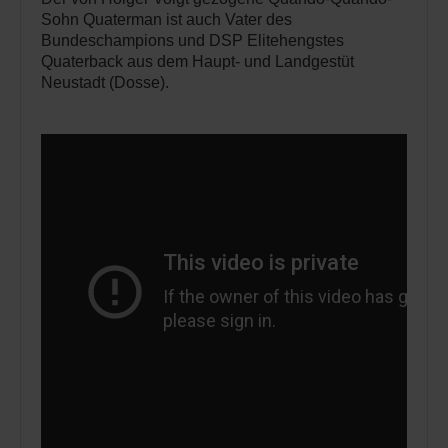
Sohn Quaterman ist auch Vater des
Bundeschampions und DSP Elitehengstes
Quaterback aus dem Haupt- und Landgestüt
Neustadt (Dosse).