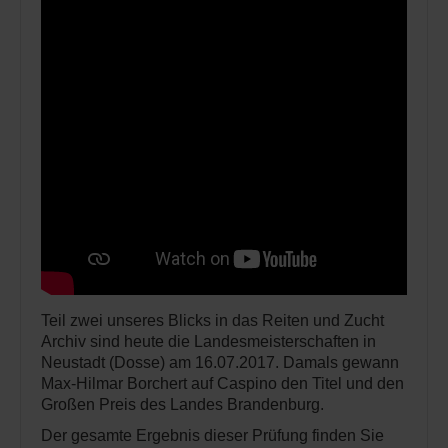
Teil zwei unseres Blicks in das Reiten und Zucht
Archiv sind heute die Landesmeisterschaften in
Neustadt (Dosse) am 16.07.2017. Damals gewann
Max-Hilmar Borchert auf Caspino den Titel und den
Großen Preis des Landes Brandenburg.
Der gesamte Ergebnis dieser Prüfung finden Sie