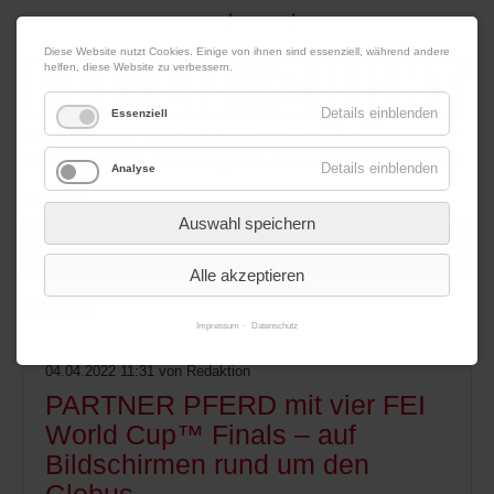
|
|
07. August 2026
Impressum
Kontakt
Datenschutz
Diese Website nutzt Cookies. Einige von ihnen sind essenziell, während andere
helfen, diese Website zu verbessern.
Details einblenden
Essenziell
Details einblenden
Analyse
Werbung
Auswahl speichern
Alle akzeptieren
Menü
Impressum
Datenschutz
04.04.2022 11:31
von Redaktion
PARTNER PFERD mit vier FEI
World Cup™ Finals – auf
Bildschirmen rund um den