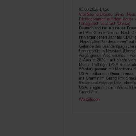
03.08.2026 14:20
Vier-Sterne-Dressurturnier „Neus
Pferdesommer“ auf dem Haupt- 
Landgestüt Neustadt (Dosse)
Deutschland hat ein neues Dress
auf Vier-Sterne-Niveau: Nach de
im vergangenen Jahr als CDI3* g
„Neustädter Pferdesommer“ auf
Gelände des Brandenburgischen
Landgestüts in Neustadt (Dosse
vergangenen Wochenende – vom 
2. August 2026 – mit einem vier
Moritz Treffinger (PSV Reitaka
Werder) gewann mit Morricone di
US-Amerikanerin Quinn Iverson 
mit Gremlin im Grand Prix Speci
Spitze und Adienne Lyle, ebenfa
USA, siegte mit dem Wallach He
Grand Prix.
Weiterlesen