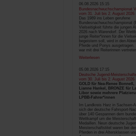
06.08.2026 15:15
Bundesnachwuchschampionat Vie
vom 31. Juli bis 2. August 2026
Das 1989 ins Leben gerufene
Bundesnachwuchschampionat 
Vielseitigkeit führte die jungen 
2026 nach Warendorf. Der Wettb
junge Reiter*innen für die Vielsei
begeistern soll, wird in den Abte
Pferde und Ponys ausgetragen.
war mit drei Reiterinnen vertrete
Weiterlesen
05.08.2026 17:15
Deutsche Jugend-Meisterschaft
vom 30. Juli bis 2. August 2026
GOLD für Nea-Renee Bonneß, 
Lianne Hankel, BRONZE für La
Libor sowie mehrere Platzieru
LPBB-Fahrer*innen
Im Landkreis Harz in Sachsen-An
sich der deutsche Fahrsport-Na
über 140 Gespannen dem bunde
Wettkampf um die Meisterschafts
Medaillen. Neun deutsche Jugen
Meisterschaftstitel waren bei d
Pferden in drei Altersklassen un