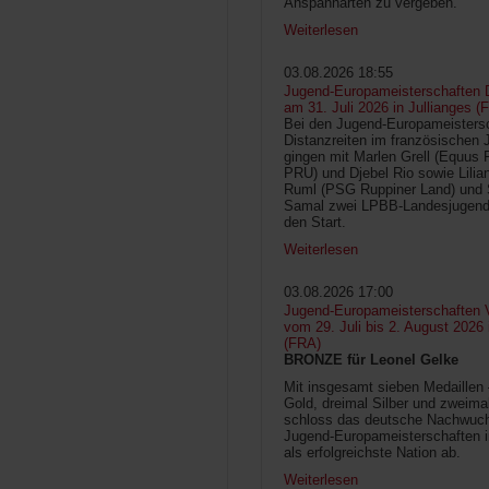
Anspannarten zu vergeben.
Weiterlesen
03.08.2026 18:55
Jugend-Europameisterschaften D
am 31. Juli 2026 in Jullianges (
Bei den Jugend-Europameisters
Distanzreiten im französischen 
gingen mit Marlen Grell (Equus 
PRU) und Djebel Rio sowie Lilia
Ruml (PSG Ruppiner Land) und 
Samal zwei LPBB-Landesjugend
den Start.
Weiterlesen
03.08.2026 17:00
Jugend-Europameisterschaften V
vom 29. Juli bis 2. August 2026
(FRA)
BRONZE für Leonel Gelke
Mit insgesamt sieben Medaillen
Gold, dreimal Silber und zweima
schloss das deutsche Nachwuc
Jugend-Europameisterschaften 
als erfolgreichste Nation ab.
Weiterlesen