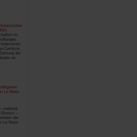
istanzreiten
FRA)
chaften im
Jullianges
Förderverein
na Carolyna
Samuraj ibn
kader an
oltigieren
 in Le Mans
 – zweimal
l Bronze –
hsteam die
in Le Mans