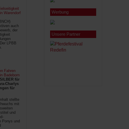
lseitigkeit
Werbung
 in Warendorf
(BNCH)
Aktiven auch
ewerb, der
Unsere Partner
tigkeit
ilungen
 Der LPBB
n.
en Fahren
 in Badeborn
SILBER für
ra-Charlys
ngen für
halt stellte
chwuchs mit
sweiten
titel und
d-
en Ponys und
d