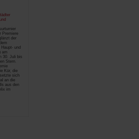
tädter
und
urturnier
r Premiere
länzt der
 dem
 Haupt- und
) am
30. Juli bis
ten Stern.
demie
e Kür, die
setzte sich
al an die
lls aus den
lix im