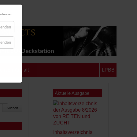
erbessern.
blenden
blenden
chsen-Anhalt
LPBB
Aktuelle Ausgabe
Suchen
Inhaltsverzeichnis