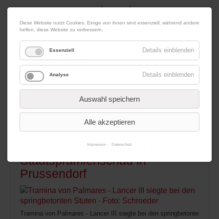
|
|
10. August 2026
Impressum
Kontakt
Datenschutz
Diese Website nutzt Cookies. Einige von ihnen sind essenziell, während andere
helfen, diese Website zu verbessern.
Werbung
Details einblenden
Essenziell
Details einblenden
Analyse
Menü
Auswahl speichern
04.08.2014 13:32
von Redaktion
Alle akzeptieren
Palmares und Quadroneur
stellen Siegerinnen der DSP-
Impressum
Datenschutz
Staatsprämienschau in
Prussendorf
Tramina von Palmares - Lancer III siegte bei den springbetonten Stute