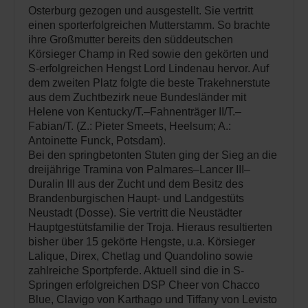
Osterburg gezogen und ausgestellt. Sie vertritt
einen sporterfolgreichen Mutterstamm. So brachte
ihre Großmutter bereits den süddeutschen
Körsieger Champ in Red sowie den gekörten und
S-erfolgreichen Hengst Lord Lindenau hervor. Auf
dem zweiten Platz folgte die beste Trakehnerstute
aus dem Zuchtbezirk neue Bundesländer mit
Helene von Kentucky/T.–Fahnenträger II/T.–
Fabian/T. (Z.: Pieter Smeets, Heelsum; A.:
Antoinette Funck, Potsdam).
Bei den springbetonten Stuten ging der Sieg an die
dreijährige Tramina von Palmares–Lancer III–
Duralin III aus der Zucht und dem Besitz des
Brandenburgischen Haupt- und Landgestüts
Neustadt (Dosse). Sie vertritt die Neustädter
Hauptgestütsfamilie der Troja. Hieraus resultierten
bisher über 15 gekörte Hengste, u.a. Körsieger
Lalique, Direx, Chetlag und Quandolino sowie
zahlreiche Sportpferde. Aktuell sind die in S-
Springen erfolgreichen DSP Cheer von Chacco
Blue, Clavigo von Karthago und Tiffany von Levisto