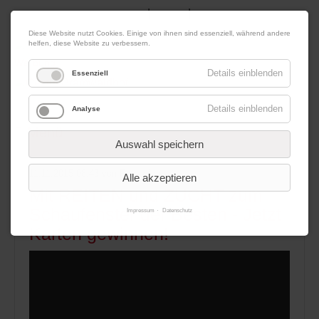
|
|
09. August 2026
Impressum
Kontakt
Datenschutz
Diese Website nutzt Cookies. Einige von ihnen sind essenziell, während andere
helfen, diese Website zu verbessern.
Werbung
Details einblenden
Essenziell
Details einblenden
Analyse
Menü
Auswahl speichern
11.11.2015 08:43
von Redaktion
Alle akzeptieren
Mit REITEN und ZUCHT zum
Schaufenster der Besten - Jetzt
Impressum
Datenschutz
Karten gewinnen!