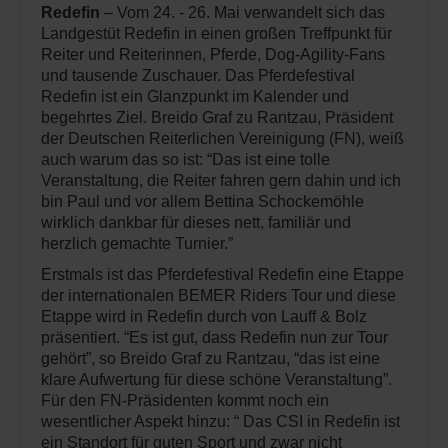
Redefin
– Vom 24. - 26. Mai verwandelt sich das
Landgestüt Redefin in einen großen Treffpunkt für
Reiter und Reiterinnen, Pferde, Dog-Agility-Fans
und tausende Zuschauer. Das Pferdefestival
Redefin ist ein Glanzpunkt im Kalender und
begehrtes Ziel. Breido Graf zu Rantzau, Präsident
der Deutschen Reiterlichen Vereinigung (FN), weiß
auch warum das so ist: “Das ist eine tolle
Veranstaltung, die Reiter fahren gern dahin und ich
bin Paul und vor allem Bettina Schockemöhle
wirklich dankbar für dieses nett, familiär und
herzlich gemachte Turnier.”
Erstmals ist das Pferdefestival Redefin eine Etappe
der internationalen BEMER Riders Tour und diese
Etappe wird in Redefin durch von Lauff & Bolz
präsentiert. “Es ist gut, dass Redefin nun zur Tour
gehört”, so Breido Graf zu Rantzau, “das ist eine
klare Aufwertung für diese schöne Veranstaltung”.
Für den FN-Präsidenten kommt noch ein
wesentlicher Aspekt hinzu: “ Das CSI in Redefin ist
ein Standort für guten Sport und zwar nicht