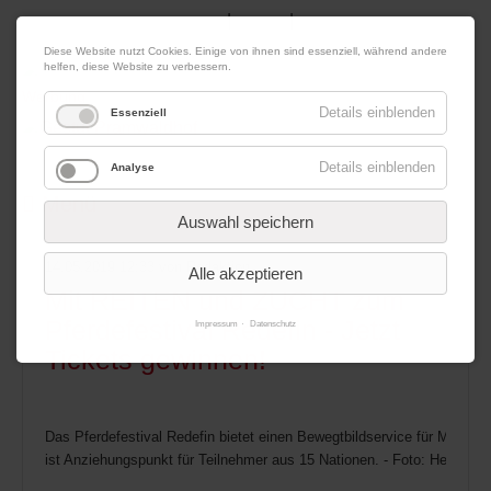
|
|
07. August 2026
Impressum
Kontakt
Datenschutz
Diese Website nutzt Cookies. Einige von ihnen sind essenziell, während andere
helfen, diese Website zu verbessern.
Werbung
Details einblenden
Essenziell
Details einblenden
Analyse
Menü
Auswahl speichern
14.05.2019 12:33
von Redaktion
Alle akzeptieren
Mit REITEN und ZUCHT zum
Pferdefestival Redefin - Jetzt
Impressum
Datenschutz
Tickets gewinnen!
Das Pferdefestival Redefin bietet einen Bewegtbildservice für Medien. 
ist Anziehungspunkt für Teilnehmer aus 15 Nationen. - Foto: Hellmann