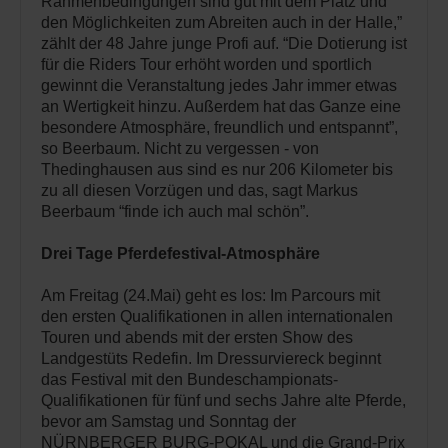
Rahmenbedingungen sind gut mit dem Platz und
den Möglichkeiten zum Abreiten auch in der Halle,”
zählt der 48 Jahre junge Profi auf. “Die Dotierung ist
für die Riders Tour erhöht worden und sportlich
gewinnt die Veranstaltung jedes Jahr immer etwas
an Wertigkeit hinzu. Außerdem hat das Ganze eine
besondere Atmosphäre, freundlich und entspannt”,
so Beerbaum. Nicht zu vergessen - von
Thedinghausen aus sind es nur 206 Kilometer bis
zu all diesen Vorzügen und das, sagt Markus
Beerbaum “finde ich auch mal schön”.
Drei Tage Pferdefestival-Atmosphäre
Am Freitag (24.Mai) geht es los: Im Parcours mit
den ersten Qualifikationen in allen internationalen
Touren und abends mit der ersten Show des
Landgestüts Redefin. Im Dressurviereck beginnt
das Festival mit den Bundeschampionats-
Qualifikationen für fünf und sechs Jahre alte Pferde,
bevor am Samstag und Sonntag der
NÜRNBERGER BURG-POKAL und die Grand-Prix