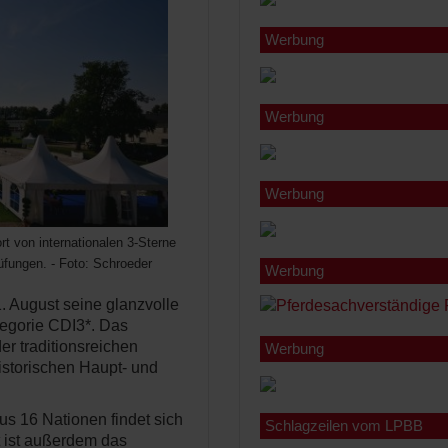
Werbung
Werbung
Werbung
t von internationalen 3-Sterne
üfungen. - Foto: Schroeder
Werbung
. August seine glanzvolle
tegorie CDI3*. Das
er traditionsreichen
Werbung
storischen Haupt- und
aus 16 Nationen findet sich
Schlagzeilen vom LPBB
t ist außerdem das