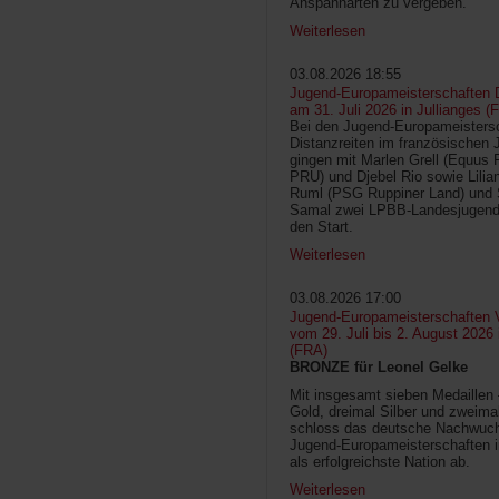
Anspannarten zu vergeben.
Weiterlesen
03.08.2026 18:55
Jugend-Europameisterschaften D
am 31. Juli 2026 in Jullianges (
Bei den Jugend-Europameisters
Distanzreiten im französischen 
gingen mit Marlen Grell (Equus 
PRU) und Djebel Rio sowie Lilia
Ruml (PSG Ruppiner Land) und 
Samal zwei LPBB-Landesjugend
den Start.
Weiterlesen
03.08.2026 17:00
Jugend-Europameisterschaften V
vom 29. Juli bis 2. August 2026
(FRA)
BRONZE für Leonel Gelke
Mit insgesamt sieben Medaillen
Gold, dreimal Silber und zweima
schloss das deutsche Nachwuc
Jugend-Europameisterschaften 
als erfolgreichste Nation ab.
Weiterlesen