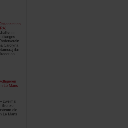
istanzreiten
FRA)
chaften im
Jullianges
Förderverein
na Carolyna
Samuraj ibn
kader an
oltigieren
 in Le Mans
 – zweimal
l Bronze –
hsteam die
in Le Mans