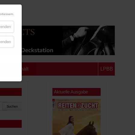
erbessern.
blenden
blenden
chsen-Anhalt
LPBB
Aktuelle Ausgabe
Suchen