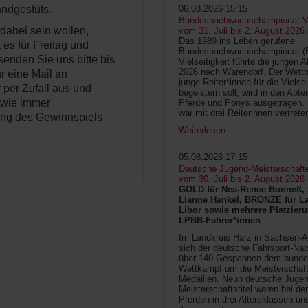
ndgestüts.
06.08.2026 15:15
Bundesnachwuchschampionat Vie
dabei sein wollen,
vom 31. Juli bis 2. August 2026
Das 1989 ins Leben gerufene
 es für Freitag und
Bundesnachwuchschampionat 
enden Sie uns bitte bis
Vielseitigkeit führte die jungen 
2026 nach Warendorf. Der Wettb
r eine Mail an
junge Reiter*innen für die Vielsei
 per Zufall aus und
begeistern soll, wird in den Abte
 wie immer
Pferde und Ponys ausgetragen.
war mit drei Reiterinnen vertrete
ung des Gewinnspiels
Weiterlesen
05.08.2026 17:15
Deutsche Jugend-Meisterschaft
vom 30. Juli bis 2. August 2026
GOLD für Nea-Renee Bonneß, 
Lianne Hankel, BRONZE für La
Libor sowie mehrere Platzieru
LPBB-Fahrer*innen
Im Landkreis Harz in Sachsen-An
sich der deutsche Fahrsport-Na
über 140 Gespannen dem bunde
Wettkampf um die Meisterschafts
Medaillen. Neun deutsche Jugen
Meisterschaftstitel waren bei d
Pferden in drei Altersklassen un