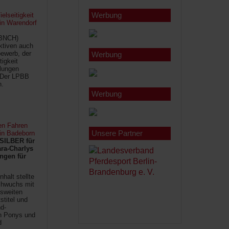
Werbung
lseitigkeit
 in Warendorf
(BNCH)
Aktiven auch
ewerb, der
Werbung
tigkeit
ilungen
 Der LPBB
n.
Werbung
en Fahren
Unsere Partner
 in Badeborn
SILBER für
ra-Charlys
ngen für
halt stellte
chwuchs mit
sweiten
titel und
d-
en Ponys und
d