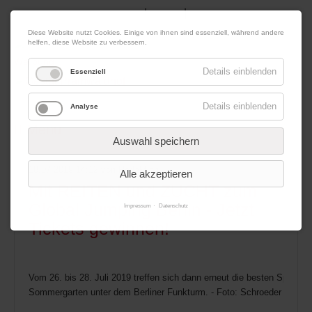
|
|
09. August 2026
Impressum
Kontakt
Datenschutz
Diese Website nutzt Cookies. Einige von ihnen sind essenziell, während andere
helfen, diese Website zu verbessern.
Werbung
Details einblenden
Essenziell
Details einblenden
Analyse
Menü
Auswahl speichern
18.07.2019 14:12
von Redaktion
Alle akzeptieren
Mit REITEN und ZUCHT zum
Global Jumping Berlin - Jetzt
Impressum
Datenschutz
Tickets gewinnen!
Vom 26. bis 28. Juli 2019 treffen sich dann erneut die besten Springrei
Sommergarten unter dem Berliner Funkturm. - Foto: Schroeder