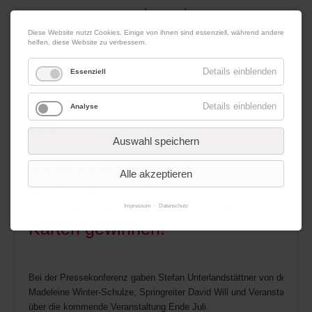
|
|
09. August 2026
Impressum
Kontakt
Datenschutz
Diese Website nutzt Cookies. Einige von ihnen sind essenziell, während andere
helfen, diese Website zu verbessern.
Werbung
Details einblenden
Essenziell
Details einblenden
Analyse
Menü
Auswahl speichern
06.07.2018 10:11
von Redaktion
Alle akzeptieren
Mit Reiten und Zucht zum
Global Jumping Berlin - Jetzt
Impressum
Datenschutz
Karten gewinnen!
Bei der Pressekonferenz gaben Stefan Unterlandstättner von der DKB (v
Madeleine Winter-Schulze, Springreiter David Will und Veranstalter Vol
über die kommende Veranstaltung Ende Juli.