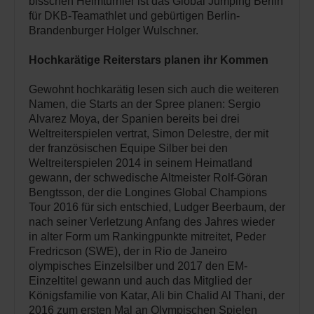
bisschen Heimturnier ist das Global Jumping Berlin
für DKB-Teamathlet und gebürtigen Berlin-
Brandenburger Holger Wulschner.
Hochkarätige Reiterstars planen ihr Kommen
Gewohnt hochkarätig lesen sich auch die weiteren
Namen, die Starts an der Spree planen: Sergio
Alvarez Moya, der Spanien bereits bei drei
Weltreiterspielen vertrat, Simon Delestre, der mit
der französischen Equipe Silber bei den
Weltreiterspielen 2014 in seinem Heimatland
gewann, der schwedische Altmeister Rolf-Göran
Bengtsson, der die Longines Global Champions
Tour 2016 für sich entschied, Ludger Beerbaum, der
nach seiner Verletzung Anfang des Jahres wieder
in alter Form um Rankingpunkte mitreitet, Peder
Fredricson (SWE), der in Rio de Janeiro
olympisches Einzelsilber und 2017 den EM-
Einzeltitel gewann und auch das Mitglied der
Königsfamilie von Katar, Ali bin Chalid Al Thani, der
2016 zum ersten Mal an Olympischen Spielen