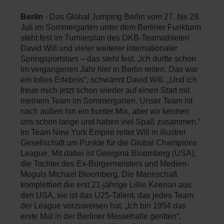
Berlin
- Das Global Jumping Berlin vom 27. bis 29.
Juli im Sommergarten unter dem Berliner Funkturm
steht fest im Turnierplan des DKB-Teamathleten
David Will und vieler weiterer internationaler
Springsportstars – das steht fest. „Ich durfte schon
im vergangenen Jahr hier in Berlin reiten. Das war
ein tolles Erlebnis“, schwärmt David Will. „Und ich
freue mich jetzt schon wieder auf einen Start mit
meinem Team im Sommergarten. Unser Team ist
nach außen hin ein bunter Mix, aber wir kennen
uns schon lange und haben viel Spaß zusammen.“
Im Team New York Empire reitet Will in illustrer
Gesellschaft um Punkte für die Global Champions
League. Mit dabei ist Georgina Bloomberg (USA),
die Tochter des Ex-Bürgermeisters und Medien-
Moguls Michael Bloomberg. Die Mannschaft
komplettiert die erst 21-jährige Lillie Keenan aus
den USA, sie ist das U25-Talent, das jedes Team
der League vorzuweisen hat. „Ich bin 1954 das
erste Mal in der Berliner Messehalle geritten“,