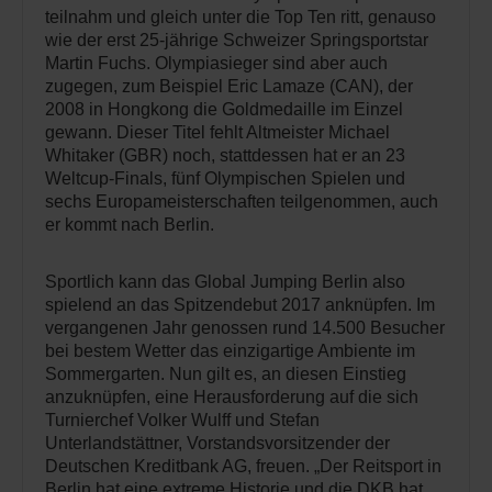
teilnahm und gleich unter die Top Ten ritt, genauso
wie der erst 25-jährige Schweizer Springsportstar
Martin Fuchs. Olympiasieger sind aber auch
zugegen, zum Beispiel Eric Lamaze (CAN), der
2008 in Hongkong die Goldmedaille im Einzel
gewann. Dieser Titel fehlt Altmeister Michael
Whitaker (GBR) noch, stattdessen hat er an 23
Weltcup-Finals, fünf Olympischen Spielen und
sechs Europameisterschaften teilgenommen, auch
er kommt nach Berlin.
Sportlich kann das Global Jumping Berlin also
spielend an das Spitzendebut 2017 anknüpfen. Im
vergangenen Jahr genossen rund 14.500 Besucher
bei bestem Wetter das einzigartige Ambiente im
Sommergarten. Nun gilt es, an diesen Einstieg
anzuknüpfen, eine Herausforderung auf die sich
Turnierchef Volker Wulff und Stefan
Unterlandstättner, Vorstandsvorsitzender der
Deutschen Kreditbank AG, freuen. „Der Reitsport in
Berlin hat eine extreme Historie und die DKB hat