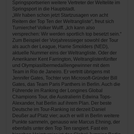
Springsportserien weitere Vertreter der Weltelite im
Springsport in die Hauptstadt.
„Wir haben schon jetzt Startzusagen von acht
Reitern der Top Ten der Weltrangliste“, freut sich
Turnierchef Volker Wulff. „Ich kann also
versprechen: Wir werden sportlich top besetzt sein.“
Zum Beispiel der Vorjahressieger sowohl der Tour
als auch der League, Harrie Smolders (NED),
aktuelle Nummer eins der Weltrangliste. Oder der
Amerikaner Kent Farrington, Weltranglistenfünfter
und Olympiasilbermedaillengewinner mit dem
Team in Rio de Janeiro. Er vertritt übrigens mit
Jennifer Gates, Tochter von Microsoft-Gründer Bill
Gates, das Team Paris Panthers in Berlin. Auch die
Führende im Ranking der Longines Global
Champions Tour, die Australierin Edwina Tops-
Alexander, hat Berlin auf ihrem Plan. Der beste
Deutsche im Tour-Ranking ist derzeit Daniel
Deußer auf Platz vier; auch er will in Berlin weitere
Punkte sammeln, genauso wie Marcus Ehning, der
ebenfalls unter den Top Ten rangiert. Fast ein