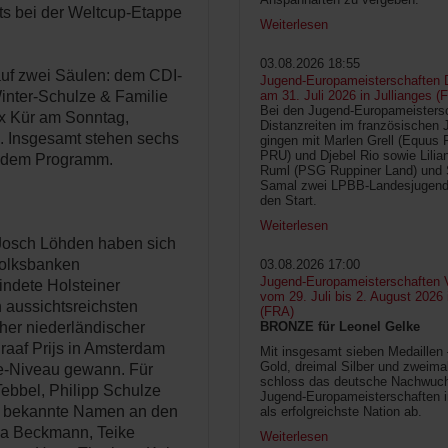
its bei der Weltcup-Etappe
Weiterlesen
03.08.2026 18:55
auf zwei Säulen: dem CDI-
Jugend-Europameisterschaften D
am 31. Juli 2026 in Jullianges (
nter-Schulze & Familie
Bei den Jugend-Europameisters
x Kür am Sonntag,
Distanzreiten im französischen 
. Insgesamt stehen sechs
gingen mit Marlen Grell (Equus 
PRU) und Djebel Rio sowie Lilia
uf dem Programm.
Ruml (PSG Ruppiner Land) und 
Samal zwei LPBB-Landesjugend
den Start.
Weiterlesen
Josch Löhden haben sich
 Volksbanken
03.08.2026 17:00
Jugend-Europameisterschaften V
ndete Holsteiner
vom 29. Juli bis 2. August 2026
 aussichtsreichsten
(FRA)
BRONZE für Leonel Gelke
her niederländischer
graaf Prijs in Amsterdam
Mit insgesamt sieben Medaillen
Gold, dreimal Silber und zweima
ne-Niveau gewann. Für
schloss das deutsche Nachwuc
ebbel, Philipp Schulze
Jugend-Europameisterschaften 
e bekannte Namen an den
als erfolgreichste Nation ab.
na Beckmann, Teike
Weiterlesen