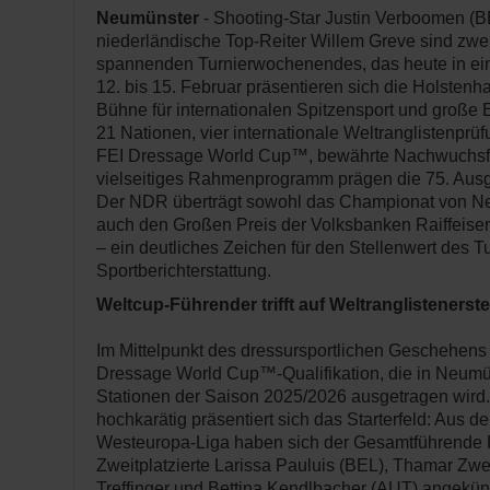
Neumünster
- Shooting-Star Justin Verboomen (B
niederländische Top-Reiter Willem Greve sind zwe
spannenden Turnierwochenendes, das heute in ei
12. bis 15. Februar präsentieren sich die Holstenh
Bühne für internationalen Spitzensport und große
21 Nationen, vier internationale Weltranglistenprü
FEI Dressage World Cup™, bewährte Nachwuchsf
vielseitiges Rahmenprogramm prägen die 75. Au
Der NDR überträgt sowohl das Championat von N
auch den Großen Preis der Volksbanken Raiffeise
– ein deutliches Zeichen für den Stellenwert des T
Sportberichterstattung.
Weltcup-Führender trifft auf Weltranglistenerst
Im Mittelpunkt des dressursportlichen Geschehens 
Dressage World Cup™-Qualifikation, die in Neumü
Stationen der Saison 2025/2026 ausgetragen wird
hochkarätig präsentiert sich das Starterfeld: Aus d
Westeuropa-Liga haben sich der Gesamtführende 
Zweitplatzierte Larissa Pauluis (BEL), Thamar Zwe
Treffinger und Bettina Kendlbacher (AUT) angekün