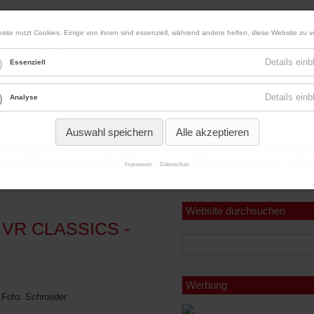
site nutzt Cookies. Einige von ihnen sind essenziell, während andere helfen, diese Website zu v
Werbung
Details ein
Essenziell
Details ein
Analyse
Auswahl speichern
Alle akzeptieren
ermine
Abonnements
Pferdemaps
Ausschreibungen Sa
Impressum
Datenschutz
Miniabonnement
Jahresabonnement
Website durchsuchen
 VR CLASSICS -
Werbung
 Foto: Schroeder