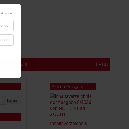
erbessern.
blenden
blenden
chsen-Anhalt
LPBB
Aktuelle Ausgabe
Suchen
Inhaltsverzeichnis