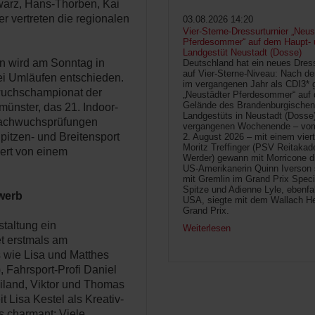
warz, Hans-Thorben, Kai
r vertreten die regionalen
03.08.2026 14:20
Vier-Sterne-Dressurturnier „Neus
Pferdesommer“ auf dem Haupt- 
Landgestüt Neustadt (Dosse)
n wird am Sonntag in
Deutschland hat ein neues Dress
auf Vier-Sterne-Niveau: Nach de
wei Umläufen entschieden.
im vergangenen Jahr als CDI3* g
uchschampionat der
„Neustädter Pferdesommer“ auf
Gelände des Brandenburgischen
münster, das 21. Indoor-
Landgestüts in Neustadt (Dosse
Nachwuchsprüfungen
vergangenen Wochenende – vom 
itzen- und Breitensport
2. August 2026 – mit einem vier
Moritz Treffinger (PSV Reitaka
iert von einem
Werder) gewann mit Morricone di
US-Amerikanerin Quinn Iverson 
mit Gremlin im Grand Prix Speci
Spitze und Adienne Lyle, ebenfa
werb
USA, siegte mit dem Wallach He
Grand Prix.
staltung ein
Weiterlesen
t erstmals am
 wie Lisa und Matthes
, Fahrsport-Profi Daniel
eiland, Viktor und Thomas
 Lisa Kestel als Kreativ-
s charmant: Viele