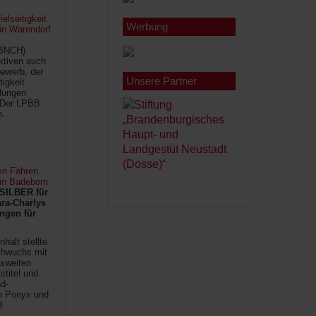
lseitigkeit
Werbung
 in Warendorf
(BNCH)
Aktiven auch
ewerb, der
Unsere Partner
tigkeit
ilungen
 Der LPBB
n.
en Fahren
 in Badeborn
SILBER für
ra-Charlys
ngen für
halt stellte
chwuchs mit
sweiten
titel und
d-
en Ponys und
d