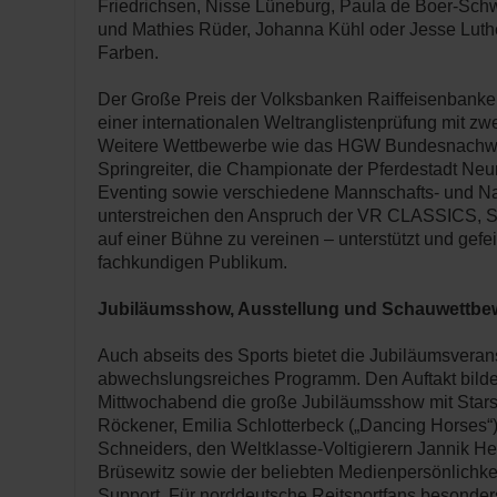
Friedrichsen, Nisse Lüneburg, Paula de Boer-Sch
und Mathies Rüder, Johanna Kühl oder Jesse Luthe
Farben.
Der Große Preis der Volksbanken Raiffeisenbanke
einer internationalen Weltranglistenprüfung mit z
Weitere Wettbewerbe wie das HGW Bundesnachw
Springreiter, die Championate der Pferdestadt Neu
Eventing sowie verschiedene Mannschafts- und 
unterstreichen den Anspruch der VR CLASSICS, Sp
auf einer Bühne zu vereinen – unterstützt und gefe
fachkundigen Publikum.
Jubiläumsshow, Ausstellung und Schauwettbe
Auch abseits des Sports bietet die Jubiläumsveran
abwechslungsreiches Programm. Den Auftakt bilde
Mittwochabend die große Jubiläumsshow mit Stars
Röckener, Emilia Schlotterbeck („Dancing Horses“)
Schneiders, den Weltklasse-Voltigierern Jannik H
Brüsewitz sowie der beliebten Medienpersönlichkeit
Support. Für norddeutsche Reitsportfans besonder