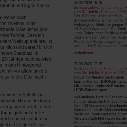
06.08.2026 15:15
Strobel und Ingrid Klimke.
Bundesnachwuchschampionat Vie
vom 31. Juli bis 2. August 2026
Das 1989 ins Leben gerufene
ie Reise nach
Bundesnachwuchschampionat 
chon zweimal in der
Vielseitigkeit führte die jungen 
2026 nach Warendorf. Der Wettb
 beide Male lief es dort
junge Reiter*innen für die Vielsei
hönes Turnier. Dass ich
begeistern soll, wird in den Abte
 dem Weltcup anführe, ist
Pferde und Ponys ausgetragen.
war mit drei Reiterinnen vertrete
ür mich und darauf bin ich
Weiterlesen
cheren Startplatz im
r 27-Jährige hochmotiviert
05.08.2026 17:15
as in den Hintergrund
Deutsche Jugend-Meisterschaft
eht mir vor allem um die
vom 30. Juli bis 2. August 2026
re zu reiten. Das macht
GOLD für Nea-Renee Bonneß, 
Lianne Hankel, BRONZE für La
Libor sowie mehrere Platzieru
LPBB-Fahrer*innen
eumünster Auftritt von
Im Landkreis Harz in Sachsen-An
ischendste Neuentdeckung
sich der deutsche Fahrsport-Na
über 140 Gespannen dem bunde
im vergangenen Jahr einen
Wettkampf um die Meisterschafts
Doppelgold auf der FEI
Medaillen. Neun deutsche Jugen
Meisterschaftstitel waren bei d
reich und ist seitdem an
Pferden in drei Altersklassen un
stellt er Djembe de Hus
Anspannarten zu vergeben.