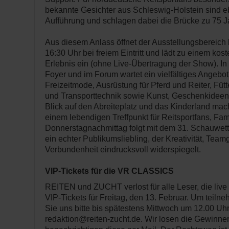
bekannte Gesichter aus Schleswig-Holstein sind eb
Aufführung und schlagen dabei die Brücke zu 75 J
Aus diesem Anlass öffnet der Ausstellungsbereich 
16:30 Uhr bei freiem Eintritt und lädt zu einem kos
Erlebnis ein (ohne Live-Übertragung der Show). In
Foyer und im Forum wartet ein vielfältiges Angebot
Freizeitmode, Ausrüstung für Pferd und Reiter, Fütt
und Transporttechnik sowie Kunst, Geschenkideen
Blick auf den Abreiteplatz und das Kinderland mac
einem lebendigen Treffpunkt für Reitsportfans, Fam
Donnerstagnachmittag folgt mit dem 31. Schauwet
ein echter Publikumsliebling, der Kreativität, Team
Verbundenheit eindrucksvoll widerspiegelt.
VIP-Tickets für die VR CLASSICS
REITEN und ZUCHT verlost für alle Leser, die live
VIP-Tickets für Freitag, den 13. Februar. Um teil
Sie uns bitte bis spätestens Mittwoch um 12.00 Uhr
redaktion@reiten-zucht.de. Wir losen die Gewinner