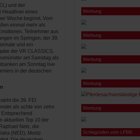
EL) und der
Werbung
i Headliner eines
ner Woche beginnt. Vom
allen einmal mehr als
 Emotionen. Teilnehmer aus
Werbung
fungen im Springen, der 39.
ormate und ein
sgabe der VR CLASSICS.
eumünster am Samstag als
Werbung
nbanken am Sonntag live
urniers in der deutschen
Werbung
en
steht die 39. FEI
nster als achte von zehn
Werbung
. Entsprechend
en aktuellen Top 10 der
Raphael Netz, die
Schlagzeilen vom LPBB
istra (NED), Moritz
digt. Die deutschen