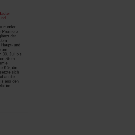
tädter
und
urturnier
r Premiere
länzt der
 dem
 Haupt- und
) am
30. Juli bis
ten Stern.
demie
e Kür, die
setzte sich
al an die
lls aus den
lix im