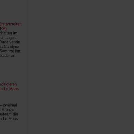
istanzreiten
FRA)
chaften im
Jullianges
Förderverein
na Carolyna
Samuraj ibn
kader an
oltigieren
 in Le Mans
 – zweimal
l Bronze –
hsteam die
in Le Mans