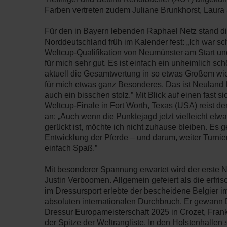
Farben vertreten zudem Juliane Brunkhorst, Laura 
Für den in Bayern lebenden Raphael Netz stand d
Norddeutschland früh im Kalender fest: „Ich war s
Weltcup-Qualifikation von Neumünster am Start und
für mich sehr gut. Es ist einfach ein unheimlich sc
aktuell die Gesamtwertung in so etwas Großem wie
für mich etwas ganz Besonderes. Das ist Neuland f
auch ein bisschen stolz.” Mit Blick auf einen fast si
Weltcup-Finale in Fort Worth, Texas (USA) reist de
an: „Auch wenn die Punktejagd jetzt vielleicht etw
gerückt ist, möchte ich nicht zuhause bleiben. Es g
Entwicklung der Pferde – und darum, weiter Turnie
einfach Spaß.”
Mit besonderer Spannung erwartet wird der erste N
Justin Verboomen. Allgemein gefeiert als die erfr
im Dressursport erlebte der bescheidene Belgier 
absoluten internationalen Durchbruch. Er gewann 
Dressur Europameisterschaft 2025 in Crozet, Frank
der Spitze der Weltrangliste. In den Holstenhallen 