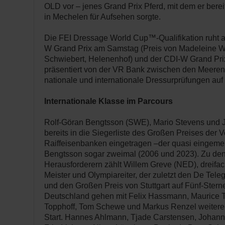
OLD vor – jenes Grand Prix Pferd, mit dem er bere
in Mechelen für Aufsehen sorgte.
Die FEI Dressage World Cup™-Qualifikation ruht 
W Grand Prix am Samstag (Preis von Madeleine Wi
Schwiebert, Helenenhof) und der CDI-W Grand Pri
präsentiert von der VR Bank zwischen den Meeren
nationale und internationale Dressurprüfungen a
Internationale Klasse im Parcours
Rolf-Göran Bengtsson (SWE), Mario Stevens und 
bereits in die Siegerliste des Großen Preises der
Raiffeisenbanken eingetragen –der quasi eingemei
Bengtsson sogar zweimal (2006 und 2023). Zu den
Herausforderern zählt Willem Greve (NED), dreifac
Meister und Olympiareiter, der zuletzt den De Tele
und den Großen Preis von Stuttgart auf Fünf-Ster
Deutschland gehen mit Felix Hassmann, Maurice T
Topphoff, Tom Schewe und Markus Renzel weiter
Start. Hannes Ahlmann, Tjade Carstensen, Johan