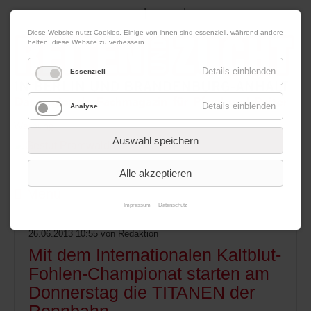
|
|
06. August 2026
Impressum
Kontakt
Datenschutz
Diese Website nutzt Cookies. Einige von ihnen sind essenziell, während andere
helfen, diese Website zu verbessern.
Details einblenden
Essenziell
Details einblenden
Analyse
Werbung
Auswahl speichern
Alle akzeptieren
Menü
Impressum
Datenschutz
26.06.2013 10:55
von Redaktion
Mit dem Internationalen Kaltblut-
Fohlen-Championat starten am
Donnerstag die TITANEN der