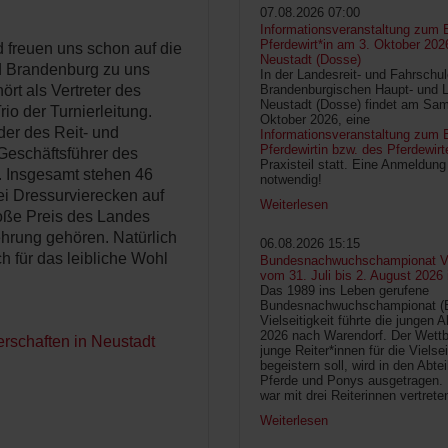
07.08.2026 07:00
Informationsveranstaltung zum 
Pferdewirt*in am 3. Oktober 202
d freuen uns schon auf die
Neustadt (Dosse)
nd Brandenburg zu uns
In der Landesreit- und Fahrschu
rt als Vertreter des
Brandenburgischen Haupt- und 
Neustadt (Dosse) findet am Sam
o der Turnierleitung.
Oktober 2026, eine
der des Reit- und
Informationsveranstaltung zum B
Pferdewirtin bzw. des Pferdewirt
Geschäftsführer des
Praxisteil statt. Eine Anmeldung 
 Insgesamt stehen 46
notwendig!
i Dressurvierecken auf
Weiterlesen
oße Preis des Landes
hrung gehören. Natürlich
06.08.2026 15:15
h für das leibliche Wohl
Bundesnachwuchschampionat Vie
vom 31. Juli bis 2. August 2026
Das 1989 ins Leben gerufene
Bundesnachwuchschampionat 
Vielseitigkeit führte die jungen 
2026 nach Warendorf. Der Wettb
erschaften in Neustadt
junge Reiter*innen für die Vielsei
begeistern soll, wird in den Abte
Pferde und Ponys ausgetragen.
war mit drei Reiterinnen vertrete
Weiterlesen