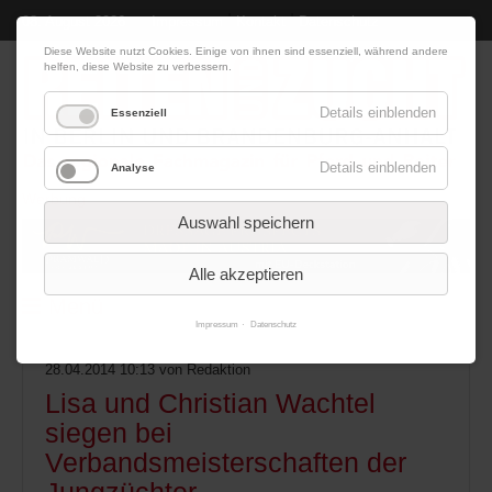
|
|
08. August 2026
Impressum
Kontakt
Datenschutz
Diese Website nutzt Cookies. Einige von ihnen sind essenziell, während andere
helfen, diese Website zu verbessern.
Details einblenden
Essenziell
Details einblenden
Analyse
Werbung
Auswahl speichern
Alle akzeptieren
Menü
Impressum
Datenschutz
28.04.2014 10:13
von Redaktion
Lisa und Christian Wachtel
siegen bei
Verbandsmeisterschaften der