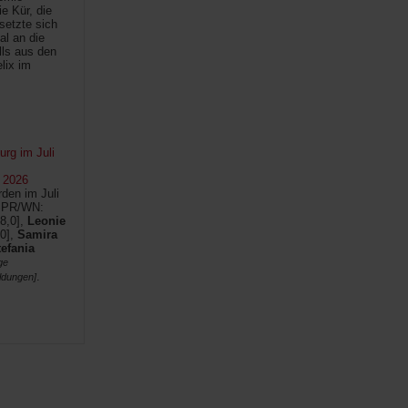
e Kür, die
setzte sich
al an die
lls aus den
lix im
rg im Juli
 2026
den im Juli
SPR/WN:
8,0],
Leonie
0],
Samira
tefania
ge
.
ldungen]