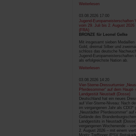
Weiterlesen
03.08.2026 17:00
Jugend-Europameisterschaften V
vom 29. Juli bis 2. August 2026
(FRA)
BRONZE für Leonel Gelke
Mit insgesamt sieben Medaillen
Gold, dreimal Silber und zweima
schloss das deutsche Nachwuc
Jugend-Europameisterschaften 
als erfolgreichste Nation ab.
Weiterlesen
03.08.2026 14:20
Vier-Sterne-Dressurturnier „Neus
Pferdesommer“ auf dem Haupt- 
Landgestüt Neustadt (Dosse)
Deutschland hat ein neues Dress
auf Vier-Sterne-Niveau: Nach de
im vergangenen Jahr als CDI3* g
„Neustädter Pferdesommer“ auf
Gelände des Brandenburgischen
Landgestüts in Neustadt (Dosse
vergangenen Wochenende – vom 
2. August 2026 – mit einem vier
Moritz Treffinger (PSV Reitaka