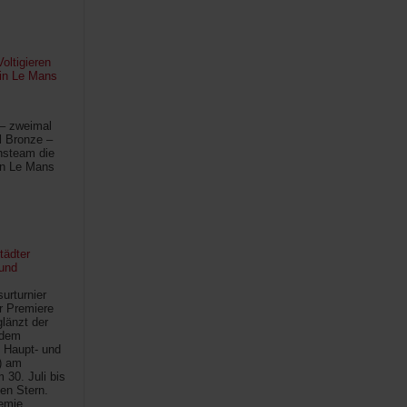
oltigieren
 in Le Mans
 – zweimal
l Bronze –
hsteam die
in Le Mans
tädter
und
urturnier
r Premiere
länzt der
 dem
 Haupt- und
) am
30. Juli bis
ten Stern.
demie