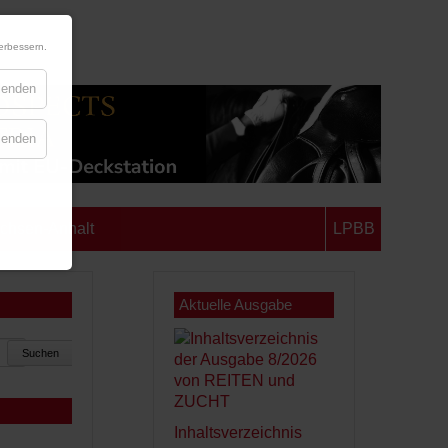
erbessern.
blenden
blenden
chsen-Anhalt
LPBB
Aktuelle Ausgabe
Suchen
Inhaltsverzeichnis