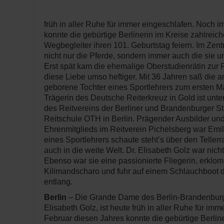
früh in aller Ruhe für immer eingeschlafen. Noch 
konnte die gebürtige Berlinerin im Kreise zahlreic
Wegbegleiter ihren 101. Geburtstag feiern. Im Zen
nicht nur die Pferde, sondern immer auch die si
Erst spät kam die ehemalige Oberstudienrätin zur R
diese Liebe umso heftiger. Mit 36 Jahren saß die 
geborene Tochter eines Sportlehrers zum ersten Ma
Trägerin des Deutsche Reiterkreuz in Gold ist unt
des Reitvereins der Berliner und Brandenburger S
Reitschule OTH in Berlin. Prägender Ausbilder und
Ehrenmitglieds im Reitverein Pichelsberg war Emil
eines Sportlehrers schaute steht’s über den Tellerra
auch in die weite Welt. Dr. Elisabeth Golz war nich
Ebenso war sie eine passionierte Fliegerin, erkl
Kilimandscharo und fuhr auf einem Schlauchboot 
entlang.
Berlin
– Die Grande Dame des Berlin-Brandenburge
Elisabeth Golz, ist heute früh in aller Ruhe für im
Februar diesen Jahres konnte die gebürtige Berline