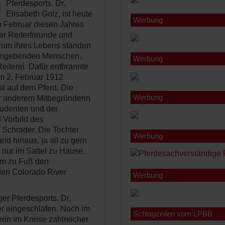
Pferdesports, Dr.
Elisabeth Golz, ist heute
Werbung
im Februar diesen Jahres
her Reiterfreunde und
trum ihres Lebens standen
e umgebenden Menschen.
Werbung
eiterei. Dafür entbrannte
am 2. Februar 1912
l auf dem Pferd. Die
Werbung
er anderem Mitbegründerin
tudenten und der
 Vorbild des
 Schrader. Die Tochter
Werbung
nd hinaus, ja all zu gern
t nur im Sattel zu Hause.
omm zu Fuß den
den Colorado River
Werbung
r Pferdesports, Dr.
mer eingeschlafen. Noch im
Schlagzeilen vom LPBB
rin im Kreise zahlreicher