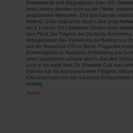
Reiterfreunde und Wegbegleiter ihren 101. Geburts
ihres Lebens standen nicht nur die Pferde, sonder
umgebenden Menschen. Erst spät kam die ehemali
Reiterei. Dafür entbrannte diese Liebe umso heftig
am 2. Februar 1912 geborene Tochter eines Sportl
dem Pferd. Die Trägerin des Deutsche Reiterkreuz 
Mitbegründerin des Reitvereins der Berliner und 
und der Reitschule OTH in Berlin. Prägender Ausbi
Ehrenmitglieds im Reitverein Pichelsberg war Emil
eines Sportlehrers schaute steht’s über den Tellerra
auch in die weite Welt. Dr. Elisabeth Golz war nich
Ebenso war sie eine passionierte Fliegerin, erkl
Kilimandscharo und fuhr auf einem Schlauchboot 
entlang.
Zurück