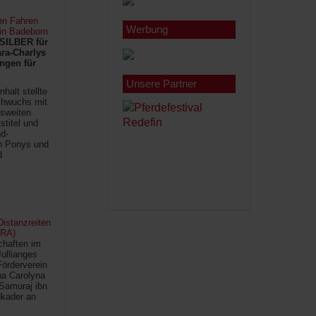
en Fahren
Werbung
 in Badeborn
SILBER für
ra-Charlys
ngen für
Unsere Partner
halt stellte
chwuchs mit
sweiten
titel und
d-
en Ponys und
d
istanzreiten
FRA)
chaften im
Jullianges
Förderverein
na Carolyna
Samuraj ibn
kader an