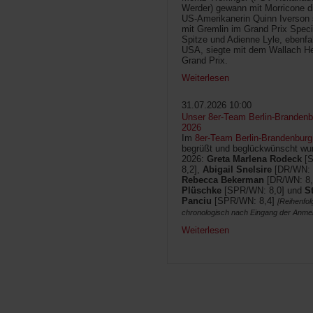
Werder) gewann mit Morricone di
US-Amerikanerin Quinn Iverson 
mit Gremlin im Grand Prix Speci
Spitze und Adienne Lyle, ebenfa
USA, siegte mit dem Wallach He
Grand Prix.
Weiterlesen
31.07.2026 10:00
Unser 8er-Team Berlin-Brandenbu
2026
Im
8er-Team Berlin-Brandenburg
begrüßt und beglückwünscht wur
2026:
Greta Marlena Rodeck
[
8,2],
Abigail Snelsire
[DR/WN: 
Rebecca Bekerman
[DR/WN: 8,
Plüschke
[SPR/WN: 8,0] und
S
Panciu
[SPR/WN: 8,4]
[Reihenfol
chronologisch nach Eingang der Anme
Weiterlesen