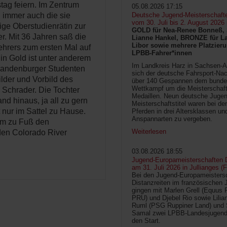
tag feiern. Im Zentrum
05.08.2026 17:15
n immer auch die sie
Deutsche Jugend-Meisterschaft
vom 30. Juli bis 2. August 2026
ge Oberstudienrätin zur
GOLD für Nea-Renee Bonneß, 
er. Mit 36 Jahren saß die
Lianne Hankel, BRONZE für La
Libor sowie mehrere Platzieru
ehrers zum ersten Mal auf
LPBB-Fahrer*innen
in Gold ist unter anderem
Im Landkreis Harz in Sachsen-An
Brandenburger Studenten
sich der deutsche Fahrsport-Na
lder und Vorbild des
über 140 Gespannen dem bunde
Wettkampf um die Meisterschafts
 Schrader. Die Tochter
Medaillen. Neun deutsche Jugen
nd hinaus, ja all zu gern
Meisterschaftstitel waren bei d
t nur im Sattel zu Hause.
Pferden in drei Altersklassen un
Anspannarten zu vergeben.
omm zu Fuß den
Weiterlesen
den Colorado River
03.08.2026 18:55
Jugend-Europameisterschaften D
am 31. Juli 2026 in Jullianges (
Bei den Jugend-Europameisters
Distanzreiten im französischen 
gingen mit Marlen Grell (Equus 
PRU) und Djebel Rio sowie Lilia
Ruml (PSG Ruppiner Land) und 
Samal zwei LPBB-Landesjugend
den Start.