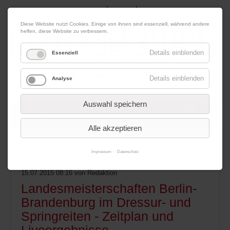
|
|
08. August 2026
Impressum
Kontakt
Datenschutz
Diese Website nutzt Cookies. Einige von ihnen sind essenziell, während andere
helfen, diese Website zu verbessern.
Details einblenden
Essenziell
Details einblenden
Analyse
Werbung
Auswahl speichern
Alle akzeptieren
Menü
Impressum
Datenschutz
15.07.2015 08:16
von Redaktion
Landesmeisterschaften Berlin-
Brandenburg im Dressur- und
Springreiten - Zeitplan und