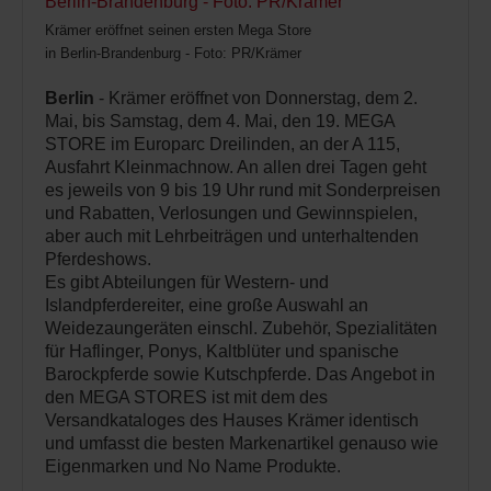
Krämer eröffnet seinen ersten Mega Store
in Berlin-Brandenburg - Foto: PR/Krämer
Berlin
- Krämer eröffnet von Donnerstag, dem 2.
Mai, bis Samstag, dem 4. Mai, den 19. MEGA
STORE im Europarc Dreilinden, an der A 115,
Ausfahrt Kleinmachnow. An allen drei Tagen geht
es jeweils von 9 bis 19 Uhr rund mit Sonderpreisen
und Rabatten, Verlosungen und Gewinnspielen,
aber auch mit Lehrbeiträgen und unterhaltenden
Pferdeshows.
Es gibt Abteilungen für Western- und
Islandpferdereiter, eine große Auswahl an
Weidezaungeräten einschl. Zubehör, Spezialitäten
für Haflinger, Ponys, Kaltblüter und spanische
Barockpferde sowie Kutschpferde. Das Angebot in
den MEGA STORES ist mit dem des
Versandkataloges des Hauses Krämer identisch
und umfasst die besten Markenartikel genauso wie
Eigenmarken und No Name Produkte.