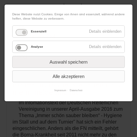
|
|
07. August 2026
Impressum
Kontakt
Datenschutz
Diese Website nutzt Cookies. Einige von ihnen sind essenziell, während andere
helfen, diese Website zu verbessern.
Werbung
Details einblenden
Essenziell
Details einblenden
Analyse
Menü
Auswahl speichern
13.05.2016 11:18
von Redaktion
Alle akzeptieren
Korrektur: Borna Krankheit nicht
mehr meldepflichtig
Impressum
Datenschutz
Im Infomationstext der Deutschen Reiterlichen
Vereinigung in unserer April-Ausgabe 2016 zum
Thema „Immer schön sauber bleiben“ - Hygiene
im Stall und auf dem Turnier" hat sich ein Fehler
eingeschlichen. Anders als die FN mitteilt, gehört
die Borna-Krankheit seit 2011 nicht mehr zu den