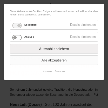
|
|
07. August 2026
Impressum
Kontakt
Datenschutz
Diese Website nutzt Cookies. Einige von ihnen sind essenziell, während andere
helfen, diese Website zu verbessern.
Werbung
Details einblenden
Essenziell
Details einblenden
Analyse
Menü
Auswahl speichern
08.09.2021 11:38
von Redaktion
Alle akzeptieren
Jubiläum: 100 Jahre Neustädter
Hengstparaden
Impressum
Datenschutz
Seit einem Jahrhundert gelebte Tradition, die Hengstparaden in Neust
September wieder tausende Zuschauer in die Dossestadt. - Foto: Arc
Neustadt (Dosse)
- Seit 100 Jahren existiert die