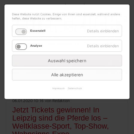
|
|
09. August 2026
Impressum
Kontakt
Datenschutz
Diese Website nutzt Cookies. Einige von ihnen sind essenziell, während andere
helfen, diese Website zu verbessern.
Details einblenden
Essenziell
Details einblenden
Analyse
Werbung
Auswahl speichern
Alle akzeptieren
Menü
Impressum
Datenschutz
06.01.2020 10:16
von Redaktion
Jetzt Tickets gewinnen! In
Leipzig sind die Pferde los –
Weltklasse-Sport, Top-Show,