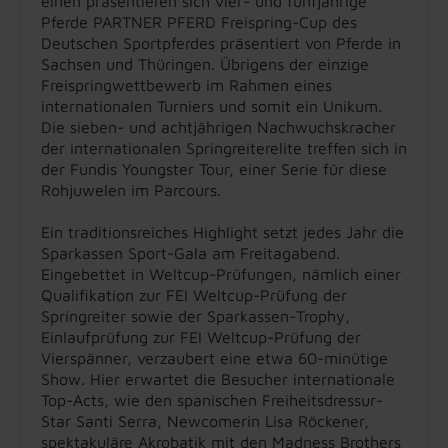
einen präsentieren sich vier- und fünfjährige
Pferde PARTNER PFERD Freispring-Cup des
Deutschen Sportpferdes präsentiert von Pferde in
Sachsen und Thüringen. Übrigens der einzige
Freispringwettbewerb im Rahmen eines
internationalen Turniers und somit ein Unikum.
Die sieben- und achtjährigen Nachwuchskracher
der internationalen Springreiterelite treffen sich in
der Fundis Youngster Tour, einer Serie für diese
Rohjuwelen im Parcours.
Ein traditionsreiches Highlight setzt jedes Jahr die
Sparkassen Sport-Gala am Freitagabend.
Eingebettet in Weltcup-Prüfungen, nämlich einer
Qualifikation zur FEI Weltcup-Prüfung der
Springreiter sowie der Sparkassen-Trophy,
Einlaufprüfung zur FEI Weltcup-Prüfung der
Vierspänner, verzaubert eine etwa 60-minütige
Show. Hier erwartet die Besucher internationale
Top-Acts, wie den spanischen Freiheitsdressur-
Star Santi Serra, Newcomerin Lisa Röckener,
spektakuläre Akrobatik mit den Madness Brothers