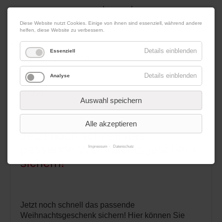
|
|
07. August 2026
Impressum
Kontakt
Datenschutz
Diese Website nutzt Cookies. Einige von ihnen sind essenziell, während andere
helfen, diese Website zu verbessern.
Werbung
Details einblenden
Essenziell
Details einblenden
Analyse
Menü
Auswahl speichern
20.12.2023 15:28
von Redaktion
Alle akzeptieren
Jetzt noch schnell das
passende Weihnachtsgeschenk
Impressum
Datenschutz
sichern!
Jetzt noch schnell das passende
Weihnachtsgeschenk sichern! Hier können Sie