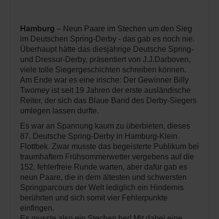
Hamburg
– Neun Paare im Stechen um den Sieg
im Deutschen Spring-Derby - das gab es noch nie.
Überhaupt hätte das diesjährige Deutsche Spring-
und Dressur-Derby, präsentiert von J.J.Darboven,
viele tolle Siegergeschichten schreiben können.
Am Ende war es eine irische: Der Gewinner Billy
Twomey ist seit 19 Jahren der erste ausländische
Reiter, der sich das Blaue Band des Derby-Siegers
umlegen lassen durfte.
Es war an Spannung kaum zu überbieten, dieses
87. Deutsche Spring-Derby in Hamburg-Klein
Flottbek. Zwar musste das begeisterte Publikum bei
traumhaftem Frühsommerwetter vergebens auf die
152. fehlerfreie Runde warten, aber dafür gab es
neun Paare, die in dem ältesten und schwersten
Springparcours der Welt lediglich ein Hindernis
berührten und sich somit vier Fehlerpunkte
einfingen.
Es musste also ein Stechen her! Mit dabei eine