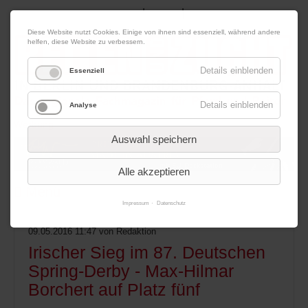
|
|
08. August 2026
Impressum
Kontakt
Datenschutz
Diese Website nutzt Cookies. Einige von ihnen sind essenziell, während andere
helfen, diese Website zu verbessern.
Details einblenden
Essenziell
Details einblenden
Analyse
Werbung
Auswahl speichern
Alle akzeptieren
Menü
Impressum
Datenschutz
09.05.2016 11:47
von Redaktion
Irischer Sieg im 87. Deutschen
Spring-Derby - Max-Hilmar
Borchert auf Platz fünf