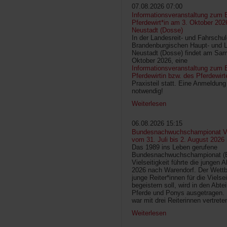
07.08.2026 07:00
Informationsveranstaltung zum 
Pferdewirt*in am 3. Oktober 202
Neustadt (Dosse)
In der Landesreit- und Fahrschu
Brandenburgischen Haupt- und 
Neustadt (Dosse) findet am Sam
Oktober 2026, eine
Informationsveranstaltung zum B
Pferdewirtin bzw. des Pferdewirt
Praxisteil statt. Eine Anmeldung 
notwendig!
Weiterlesen
06.08.2026 15:15
Bundesnachwuchschampionat Vie
vom 31. Juli bis 2. August 2026
Das 1989 ins Leben gerufene
Bundesnachwuchschampionat 
Vielseitigkeit führte die jungen 
2026 nach Warendorf. Der Wettb
junge Reiter*innen für die Vielsei
begeistern soll, wird in den Abte
Pferde und Ponys ausgetragen.
war mit drei Reiterinnen vertrete
Weiterlesen