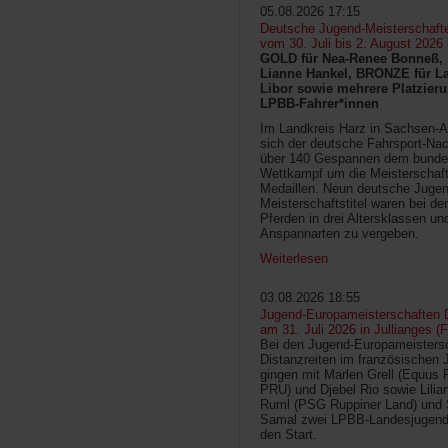
05.08.2026 17:15
Deutsche Jugend-Meisterschaft
vom 30. Juli bis 2. August 2026
GOLD für Nea-Renee Bonneß, 
Lianne Hankel, BRONZE für La
Libor sowie mehrere Platzieru
LPBB-Fahrer*innen
Im Landkreis Harz in Sachsen-An
sich der deutsche Fahrsport-Na
über 140 Gespannen dem bunde
Wettkampf um die Meisterschafts
Medaillen. Neun deutsche Jugen
Meisterschaftstitel waren bei d
Pferden in drei Altersklassen un
Anspannarten zu vergeben.
Weiterlesen
03.08.2026 18:55
Jugend-Europameisterschaften D
am 31. Juli 2026 in Jullianges (
Bei den Jugend-Europameisters
Distanzreiten im französischen 
gingen mit Marlen Grell (Equus 
PRU) und Djebel Rio sowie Lilia
Ruml (PSG Ruppiner Land) und 
Samal zwei LPBB-Landesjugend
den Start.