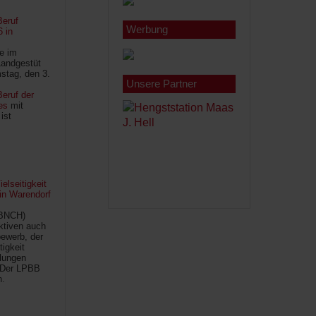
Beruf
Werbung
6 in
le im
Landgestüt
stag, den 3.
Unsere Partner
eruf der
es
mit
ist
lseitigkeit
 in Warendorf
(BNCH)
Aktiven auch
ewerb, der
tigkeit
ilungen
 Der LPBB
n.