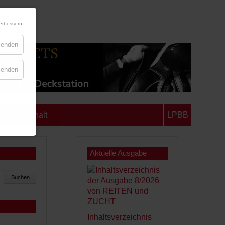
erbessern.
blenden
blenden
chsen-Anhalt
LPBB
Aktuelle Ausgabe
Suchen
Inhaltsverzeichnis