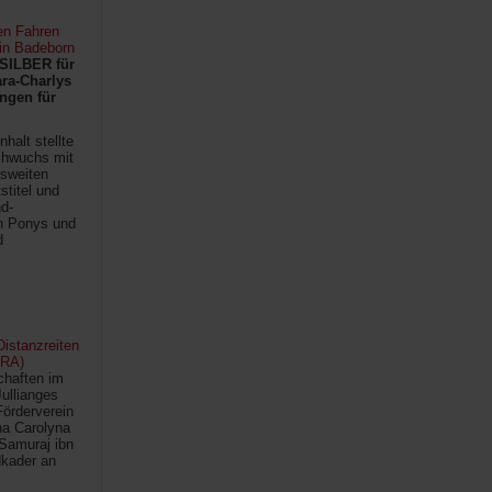
en Fahren
 in Badeborn
SILBER für
ra-Charlys
ngen für
halt stellte
chwuchs mit
sweiten
titel und
d-
en Ponys und
d
istanzreiten
FRA)
chaften im
Jullianges
Förderverein
na Carolyna
Samuraj ibn
kader an