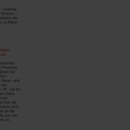
 – zweimal
l Bronze –
hsteam die
in Le Mans
tädter
und
urturnier
r Premiere
länzt der
 dem
 Haupt- und
) am
30. Juli bis
ten Stern.
demie
e Kür, die
setzte sich
al an die
lls aus den
lix im