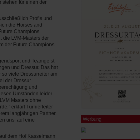
 stehen für einen der
sschließlich Profis und
sich die Horses and
 Future Champions
, die LVM-Masters der
m der Future Champions
ugendsport und Teamgeist
ingen und Dressur. Das hat
r so viele Dressurreiter am
ei der Dressur
hberechtigung und
diesen Umständen leider
e LVM Masters ohne
e,” erklärt Turnierleiter
rem langjährigen Partner,
Werbung
en uns, auf eine
i auf dem Hof Kasselmann