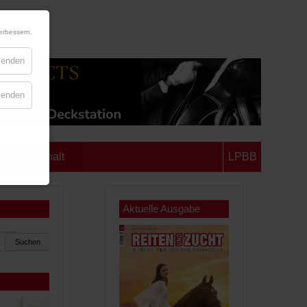
erbessern.
blenden
blenden
chsen-Anhalt
LPBB
Aktuelle Ausgabe
Suchen