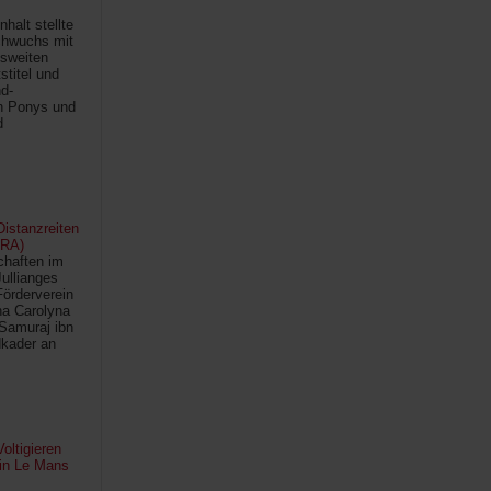
halt stellte
chwuchs mit
sweiten
titel und
d-
en Ponys und
d
istanzreiten
FRA)
chaften im
Jullianges
Förderverein
na Carolyna
Samuraj ibn
kader an
oltigieren
 in Le Mans