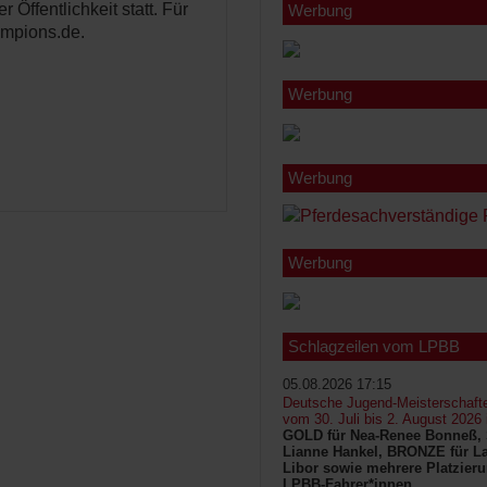
Öffentlichkeit statt. Für
Werbung
ampions.de.
Werbung
Werbung
Werbung
Schlagzeilen vom LPBB
05.08.2026 17:15
Deutsche Jugend-Meisterschaft
vom 30. Juli bis 2. August 2026
GOLD für Nea-Renee Bonneß, 
Lianne Hankel, BRONZE für La
Libor sowie mehrere Platzieru
LPBB-Fahrer*innen