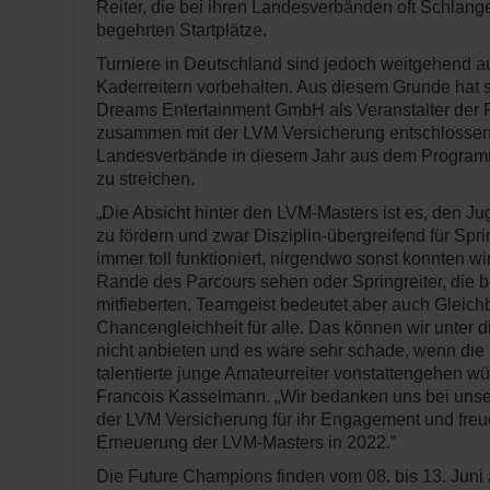
Reiter, die bei ihren Landesverbänden oft Schlange
begehrten Startplätze.
Turniere in Deutschland sind jedoch weitgehend au
Kaderreitern vorbehalten. Aus diesem Grunde hat 
Dreams Entertainment GmbH als Veranstalter der
zusammen mit der LVM Versicherung entschlossen
Landesverbände in diesem Jahr aus dem Program
zu streichen.
„Die Absicht hinter den LVM-Masters ist es, den J
zu fördern und zwar Disziplin-übergreifend für Spr
immer toll funktioniert, nirgendwo sonst konnten wi
Rande des Parcours sehen oder Springreiter, die b
mitfieberten. Teamgeist bedeutet aber auch Gleic
Chancengleichheit für alle. Das können wir unter 
nicht anbieten und es wäre sehr schade, wenn di
talentierte junge Amateurreiter vonstattengehen würd
Francois Kasselmann. „Wir bedanken uns bei unse
der LVM Versicherung für ihr Engagement und freu
Erneuerung der LVM-Masters in 2022.”
Die Future Champions finden vom 08. bis 13. Jun