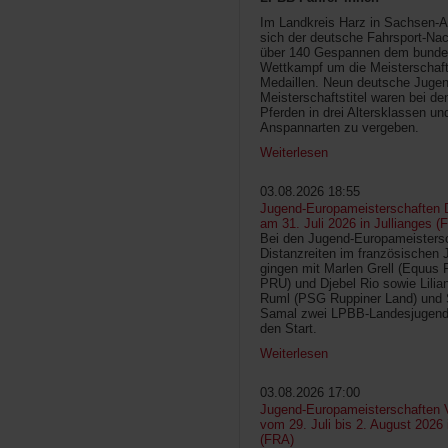
Im Landkreis Harz in Sachsen-An
sich der deutsche Fahrsport-Na
über 140 Gespannen dem bunde
Wettkampf um die Meisterschafts
Medaillen. Neun deutsche Jugen
Meisterschaftstitel waren bei d
Pferden in drei Altersklassen un
Anspannarten zu vergeben.
Weiterlesen
03.08.2026 18:55
Jugend-Europameisterschaften D
am 31. Juli 2026 in Jullianges (
Bei den Jugend-Europameisters
Distanzreiten im französischen 
gingen mit Marlen Grell (Equus 
PRU) und Djebel Rio sowie Lilia
Ruml (PSG Ruppiner Land) und 
Samal zwei LPBB-Landesjugend
den Start.
Weiterlesen
03.08.2026 17:00
Jugend-Europameisterschaften V
vom 29. Juli bis 2. August 2026
(FRA)