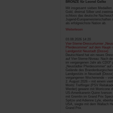
BRONZE für Leonel Gelke
Mit insgesamt sieben Medaillen
Gold, dreimal Silber und zweima
schloss das deutsche Nachwuc
Jugend-Europameisterschaften 
als erfolgreichste Nation ab.
Weiterlesen
03.08.2026 14:20
Vier-Sterne-Dressurturnier „Neus
Pferdesommer“ auf dem Haupt- 
Landgestüt Neustadt (Dosse)
Deutschland hat ein neues Dress
auf Vier-Sterne-Niveau: Nach de
im vergangenen Jahr als CDI3* g
„Neustädter Pferdesommer“ auf
Gelände des Brandenburgischen
Landgestüts in Neustadt (Dosse
vergangenen Wochenende – vom 
2. August 2026 – mit einem vier
Moritz Treffinger (PSV Reitaka
Werder) gewann mit Morricone di
US-Amerikanerin Quinn Iverson 
mit Gremlin im Grand Prix Speci
Spitze und Adienne Lyle, ebenfa
USA, siegte mit dem Wallach He
Grand Prix.