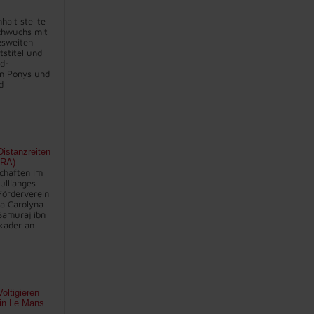
halt stellte
chwuchs mit
sweiten
stitel und
nd-
en Ponys und
d
istanzreiten
FRA)
chaften im
ullianges
Förderverein
na Carolyna
Samuraj ibn
kader an
oltigieren
 in Le Mans