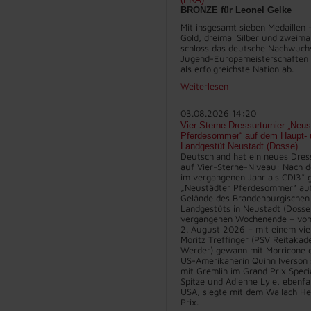
BRONZE für Leonel Gelke
Mit insgesamt sieben Medaillen 
Gold, dreimal Silber und zweima
schloss das deutsche Nachwuch
Jugend-Europameisterschaften 
als erfolgreichste Nation ab.
Weiterlesen
03.08.2026 14:20
Vier-Sterne-Dressurturnier „Neus
Pferdesommer“ auf dem Haupt- 
Landgestüt Neustadt (Dosse)
Deutschland hat ein neues Dres
auf Vier-Sterne-Niveau: Nach d
im vergangenen Jahr als CDI3* g
„Neustädter Pferdesommer“ au
Gelände des Brandenburgischen
Landgestüts in Neustadt (Dosse
vergangenen Wochenende – vom 
2. August 2026 – mit einem vie
Moritz Treffinger (PSV Reitakad
Werder) gewann mit Morricone d
US-Amerikanerin Quinn Iverson 
mit Gremlin im Grand Prix Specia
Spitze und Adienne Lyle, ebenfa
USA, siegte mit dem Wallach He
Prix.