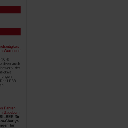
lseitigkeit
 in Warendorf
BNCH)
 Aktiven auch
bewerb, der
itigkeit
eilungen
 Der LPBB
en.
en Fahren
 in Badeborn
SILBER für
ra-Charlys
ngen für