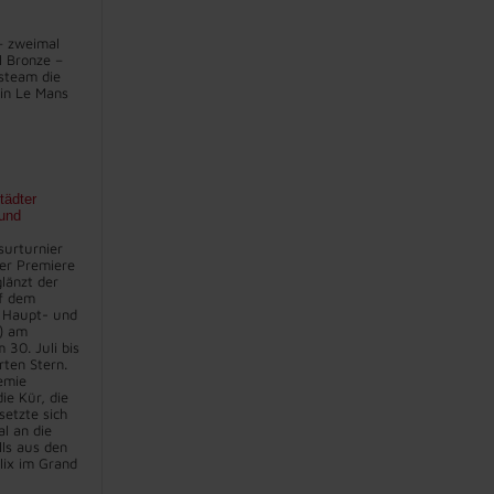
– zweimal
l Bronze –
steam die
in Le Mans
tädter
und
surturnier
er Premiere
länzt der
f dem
 Haupt- und
) am
30. Juli bis
rten Stern.
emie
ie Kür, die
setzte sich
l an die
lls aus den
lix im Grand