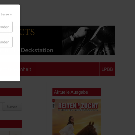
rbessern.
lenden
lenden
achsen-Anhalt
LPBB
Aktuelle Ausgabe
Suchen