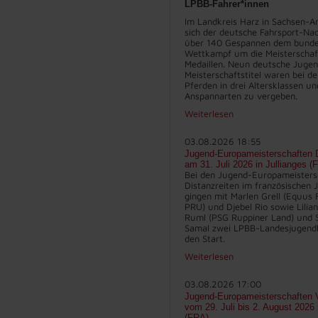
LPBB-Fahrer*innen
Im Landkreis Harz in Sachsen-An
sich der deutsche Fahrsport-Na
über 140 Gespannen dem bunde
Wettkampf um die Meisterschaft
Medaillen. Neun deutsche Juge
Meisterschaftstitel waren bei d
Pferden in drei Altersklassen un
Anspannarten zu vergeben.
Weiterlesen
03.08.2026 18:55
Jugend-Europameisterschaften D
am 31. Juli 2026 in Jullianges (
Bei den Jugend-Europameisters
Distanzreiten im französischen J
gingen mit Marlen Grell (Equus 
PRU) und Djebel Rio sowie Lilia
Ruml (PSG Ruppiner Land) und 
Samal zwei LPBB-Landesjugend
den Start.
Weiterlesen
03.08.2026 17:00
Jugend-Europameisterschaften V
vom 29. Juli bis 2. August 2026
(FRA)