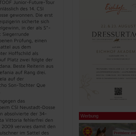
STOOF Junior-Future-Tour
lässlich des 14. CSI
sse gewonnen. Die erst
eipzigerin sicherte sich
lgewinn, in der als S*-
t Siegerrunde
benen Prüfung, einen
Sattel aus dem
ter Hoffschild als
Auf Platz zwei folgte der
ana. Beste Reiterin aus
efania auf Rang drei.
ela auf der
cho Son-Tochter Que
.
ingegen das
 beim CSI Neustadt-Dosse
n absolvierte der 34-
Werbung
 Vittoria fehlerfrei den
s 2009 verwies damit den
lschner im Sattel des