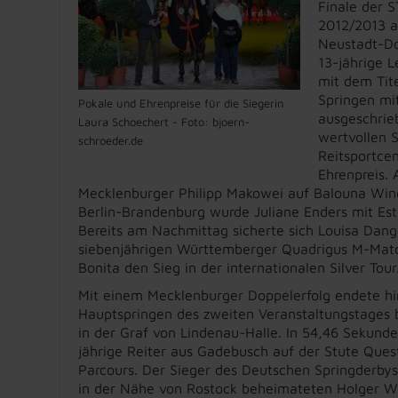
Finale der 
2012/2013 an
Neustadt-Do
13-jährige L
mit dem Tite
Springen mi
Pokale und Ehrenpreise für die Siegerin
ausgeschrie
Laura Schoechert - Foto: bjoern-
wertvollen 
schroeder.de
Reitsportcen
Ehrenpreis. 
Mecklenburger Philipp Makowei auf Balouna Wind
Berlin-Brandenburg wurde Juliane Enders mit Est
Bereits am Nachmittag sicherte sich Louisa Dang
siebenjährigen Württemberger Quadrigus M-Mat
Bonita den Sieg in der internationalen Silver Tour
Mit einem Mecklenburger Doppelerfolg endete h
Hauptspringen des zweiten Veranstaltungstages
in der Graf von Lindenau-Halle. In 54,46 Sekunde
jährige Reiter aus Gadebusch auf der Stute Questa
Parcours. Der Sieger des Deutschen Springderby
in der Nähe von Rostock beheimateten Holger Wu