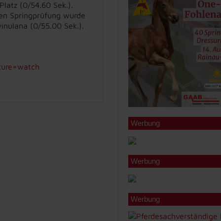
latz (0/54.60 Sek.).
alen Springprüfung wurde
inulana (0/55.00 Sek.).
ture=watch
Werbung
Werbung
Werbung