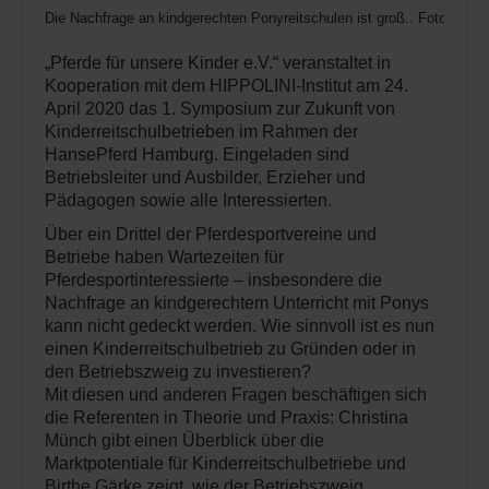
Die Nachfrage an kindgerechten Ponyreitschulen ist groß.. Foto: Th
­„Pferde für unsere Kinder e.V.“ veranstaltet in
Kooperation mit dem HIPPOLINI-Institut am 24.
April 2020 das 1. Symposium zur Zukunft von
Kinderreitschulbetrieben im Rahmen der
HansePferd Hamburg. Eingeladen sind
Betriebsleiter und Ausbilder, Erzieher und
Pädagogen sowie alle Interessierten.
Über ein Drittel der Pferdesportvereine und
Betriebe haben Wartezeiten für
Pferdesportinteressierte – insbesondere die
Nachfrage an kindgerechtem Unterricht mit Ponys
kann nicht gedeckt werden. Wie sinnvoll ist es nun
einen Kinderreitschulbetrieb zu Gründen oder in
den Betriebszweig zu investieren?
Mit diesen und anderen Fragen beschäftigen sich
die Referenten in Theorie und Praxis: Christina
Münch gibt einen Überblick über die
Marktpotentiale für Kinderreitschulbetriebe und
Birthe Gärke zeigt, wie der Betriebszweig