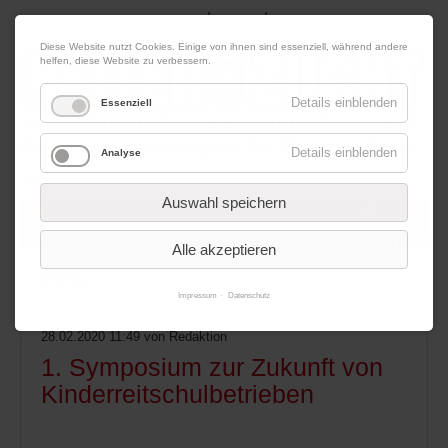
|
|
08. August 2026
Impressum
Kontakt
Datenschutz
Diese Website nutzt Cookies. Einige von ihnen sind essenziell, während andere
helfen, diese Website zu verbessern.
Details einblenden
Essenziell
Details einblenden
Analyse
Werbung
Auswahl speichern
Alle akzeptieren
Menü
Impressum
Datenschutz
28.02.2020 11:49
von Redaktion
1. Symposium zur Zukunft von
Kinderreitschulbetrieben