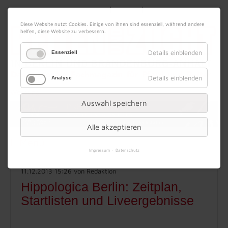
|
|
07. August 2026
Impressum
Kontakt
Datenschutz
Diese Website nutzt Cookies. Einige von ihnen sind essenziell, während andere
helfen, diese Website zu verbessern.
Details einblenden
Essenziell
Details einblenden
Analyse
Werbung
Auswahl speichern
Alle akzeptieren
Menü
Impressum
Datenschutz
11.12.2013 15:26
von Redaktion
Hippologica Berlin: Zeitplan,
Startlisten und Liveergebnisse