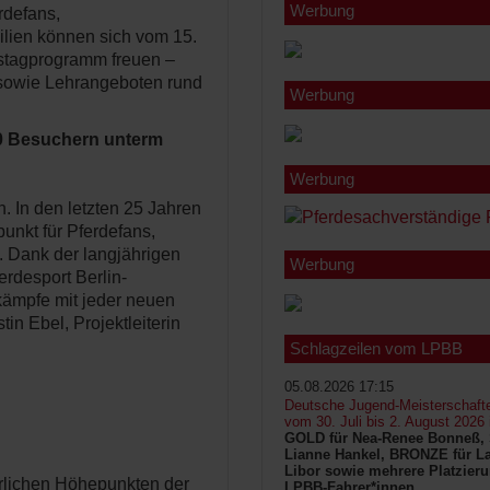
Werbung
rdefans,
lien können sich vom 15.
stagprogramm freuen –
sowie Lehrangeboten rund
Werbung
00 Besuchern unterm
Werbung
 In den letzten 25 Jahren
unkt für Pferdefans,
. Dank der langjährigen
Werbung
rdesport Berlin-
kämpfe mit jeder neuen
n Ebel, Projektleiterin
Schlagzeilen vom LPBB
05.08.2026 17:15
Deutsche Jugend-Meisterschaft
vom 30. Juli bis 2. August 2026
GOLD für Nea-Renee Bonneß, 
Lianne Hankel, BRONZE für La
Libor sowie mehrere Platzieru
hrlichen Höhepunkten der
LPBB-Fahrer*innen