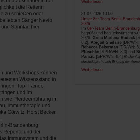
s und Zuschauer in der
Weiterlesen
ichkeit die Reiterin
ie zu schießen oder
31.07.2026 10:00
Unser 8er-Team Berlin-Brandenbu
 beliebten Sänger Nevio
2026
und Sonntag hier
Im
8er-Team Berlin-Brandenburg
begrüßt und beglückwünscht wur
2026:
Greta Marlena Rodeck
[
8,2],
Abigail Snelsire
[DR/WN: 
Rebecca Bekerman
[DR/WN: 8,
Plüschke
[SPR/WN: 8,0] und
S
Panciu
[SPR/WN: 8,4]
[Reihenfol
chronologisch nach Eingang der Anme
Weiterlesen
ren und Workshops können
 neuesten Wissensstand in
ingen. Top-Trainer,
itringen und im
 wie Pferdeernährung im
bau, Immuntherapie und
ska Görwitz, Horst Becker,
.
erlin-Brandenburg
s Repente und der
das Immunsystem und die