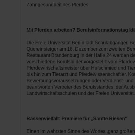
Zahngesundheit des Pferdes.
Mit Pferden arbeiten? Berufsinformationstag klä
Die Freie Universität Berlin lädt Schulabgänger, B
Quereinsteiger am 18. Dezember zum zweiten Beruf
Restaurant Brandenburg in der Halle 24 werden d
verschiedene Berufsbilder vorgestellt: vom Pferdew
Pferdewirtschaftsmeister über Hufschmied und Tier
bis hin zum Tierarzt und Pferdewissenschaftler. K
Bewerbungsvoraussetzungen oder Verdienst- und 
beantworten Vertreter des Berufsstandes, der Ausb
Landwirtschaftsschulen und der Freien Universität.
Rassenvielfalt: Premiere für „Sanfte Riesen“
Einen im wahrsten Sinne des Wortes ‚ganz großen Au