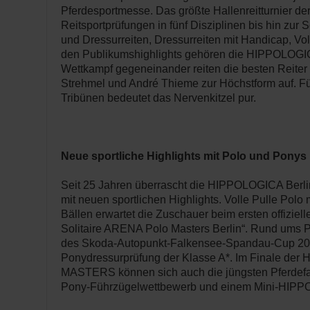
Pferdesportmesse. Das größte Hallenreitturnier der
Reitsportprüfungen in fünf Disziplinen bis hin zur
und Dressurreiten, Dressurreiten mit Handicap, Vol
den Publikumshighlights gehören die HIPPOLO
Wettkampf gegeneinander reiten die besten Reiter
Strehmel und André Thieme zur Höchstform auf. Fü
Tribünen bedeutet das Nervenkitzel pur.
Neue sportliche Highlights mit Polo und Ponys
Seit 25 Jahren überrascht die HIPPOLOGICA Berli
mit neuen sportlichen Highlights. Volle Pulle Polo
Bällen erwartet die Zuschauer beim ersten offiziell
Solitaire ARENA Polo Masters Berlin“. Rund ums P
des Skoda-Autopunkt-Falkensee-Spandau-Cup 201
Ponydressurprüfung der Klasse A*. Im Finale der
MASTERS können sich auch die jüngsten Pferdef
Pony-Führzügelwettbewerb und einem Mini-HIPPO