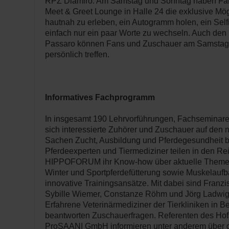
RPZ Diamiro. Am Samstag und Sonntag haben Fan
Meet & Greet Lounge in Halle 24 die exklusive Mögl
hautnah zu erleben, ein Autogramm holen, ein Self
einfach nur ein paar Worte zu wechseln. Auch den
Passaro können Fans und Zuschauer am Samstag 
persönlich treffen.
Informatives Fachprogramm
In insgesamt 190 Lehrvorführungen, Fachsemina
sich interessierte Zuhörer und Zuschauer auf den
Sachen Zucht, Ausbildung und Pferdegesundheit br
Pferdeexperten und Tiermediziner teilen in den Re
HIPPOFORUM ihr Know-how über aktuelle Themen
Winter und Sportpferdefütterung sowie Muskelauf
innovative Trainingsansätze. Mit dabei sind Franzi
Sybille Wiemer, Constanze Röhm und Jörg Ladwig
Erfahrene Veterinärmediziner der Tierkliniken in B
beantworten Zuschauerfragen. Referenten des Hof
ProSAANI GmbH informieren unter anderem über 