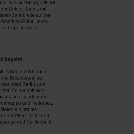
hin. Das Gut Marggraffshof
pper Delves James mit
ssen-Bandbreite auf der
s American Paint Horse,
n zum spanischen
rd begehrt
GICA Berlin 2016 noch
ngene Bescherung zu
eckenpferd Berlin zum
efel. Es handelt sich
pekulatius, sondern um
erdemagen und Reiterherz
bieten ein breites
r über Pflegemittel und
ahrzeuge und Stalltechnik.