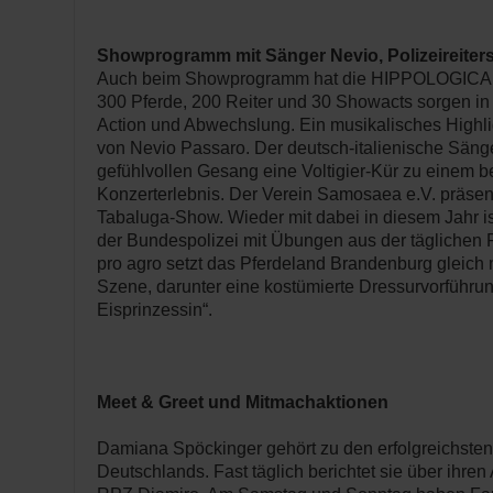
Showprogramm mit Sänger Nevio, Polizeireiters
Auch beim Showprogramm hat die HIPPOLOGICA Be
300 Pferde, 200 Reiter und 30 Showacts sorgen in 
Action und Abwechslung. Ein musikalisches Highlight
von Nevio Passaro. Der deutsch-italienische Säng
gefühlvollen Gesang eine Voltigier-Kür zu einem 
Konzerterlebnis. Der Verein Samosaea e.V. präsent
Tabaluga-Show. Wieder mit dabei in diesem Jahr ist 
der Bundespolizei mit Übungen aus der täglichen P
pro agro setzt das Pferdeland Brandenburg gleich
Szene, darunter eine kostümierte Dressurvorführu
Eisprinzessin“.
Meet & Greet und Mitmachaktionen
Damiana Spöckinger gehört zu den erfolgreichste
Deutschlands. Fast täglich berichtet sie über ihren