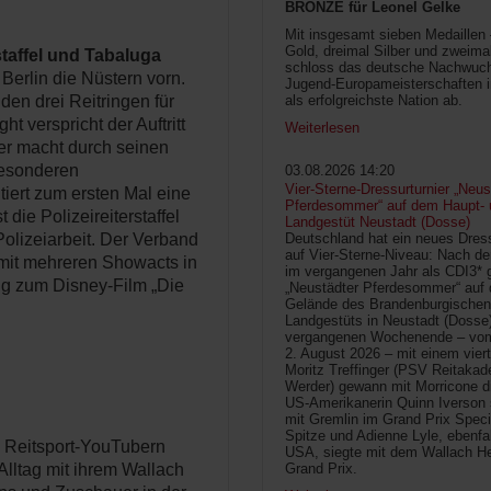
BRONZE für Leonel Gelke
Mit insgesamt sieben Medaillen
Gold, dreimal Silber und zweima
taffel und Tabaluga
schloss das deutsche Nachwuc
rlin die Nüstern vorn.
Jugend-Europameisterschaften 
den drei Reitringen für
als erfolgreichste Nation ab.
 verspricht der Auftritt
Weiterlesen
er macht durch seinen
besonderen
03.08.2026 14:20
Vier-Sterne-Dressurturnier „Neus
iert zum ersten Mal eine
Pferdesommer“ auf dem Haupt- 
die Polizeireiterstaffel
Landgestüt Neustadt (Dosse)
olizeiarbeit. Der Verband
Deutschland hat ein neues Dress
auf Vier-Sterne-Niveau: Nach de
 mit mehreren Showacts in
im vergangenen Jahr als CDI3* g
ng zum Disney-Film „Die
„Neustädter Pferdesommer“ auf
Gelände des Brandenburgischen
Landgestüts in Neustadt (Dosse
vergangenen Wochenende – vom 
2. August 2026 – mit einem vier
Moritz Treffinger (PSV Reitaka
Werder) gewann mit Morricone di
US-Amerikanerin Quinn Iverson 
mit Gremlin im Grand Prix Speci
Spitze und Adienne Lyle, ebenfa
n Reitsport-YouTubern
USA, siegte mit dem Wallach He
 Alltag mit ihrem Wallach
Grand Prix.