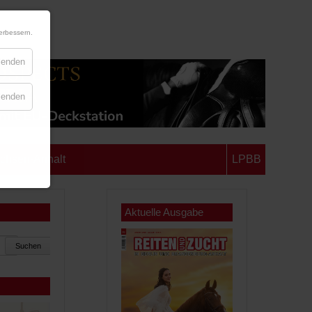
erbessern.
blenden
blenden
chsen-Anhalt
LPBB
Aktuelle Ausgabe
Suchen