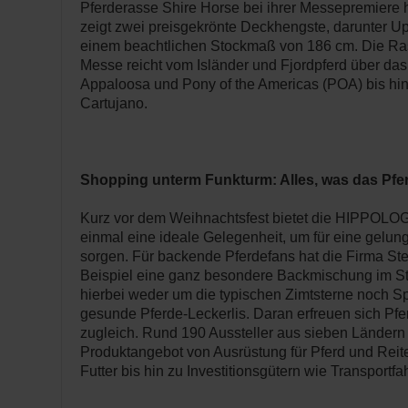
Pferderasse Shire Horse bei ihrer Messepremiere 
zeigt zwei preisgekrönte Deckhengste, darunter U
einem beachtlichen Stockmaß von 186 cm. Die Ra
Messe reicht vom Isländer und Fjordpferd über da
Appaloosa und Pony of the Americas (POA) bis hi
Cartujano.
Shopping unterm Funkturm: Alles, was das Pfe
Kurz vor dem Weihnachtsfest bietet die HIPPOLO
einmal eine ideale Gelegenheit, um für eine gelu
sorgen. Für backende Pferdefans hat die Firma St
Beispiel eine ganz besondere Backmischung im Sti
hierbei weder um die typischen Zimtsterne noch S
gesunde Pferde-Leckerlis. Daran erfreuen sich Pf
zugleich. Rund 190 Aussteller aus sieben Ländern 
Produktangebot von Ausrüstung für Pferd und Reite
Futter bis hin zu Investitionsgütern wie Transportf