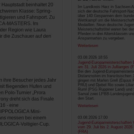
 Hauptstadt beinhaltet 20
Im Landkreis Harz in Sachsen-An
 Schweren Klasse: Spring-
sich der deutsche Fahrsport-Na
über 140 Gespannen dem bunde
tigieren und Fahrsport. Zu
Wettkampf um die Meisterschafts
GICA-MASTERS. Im
Medaillen. Neun deutsche Jugen
Meisterschaftstitel waren bei d
 der Region wie Laura
Pferden in drei Altersklassen un
r die Zuschauer auf den
Anspannarten zu vergeben.
Weiterlesen
03.08.2026 18:55
Jugend-Europameisterschaften D
am 31. Juli 2026 in Jullianges (
Bei den Jugend-Europameisters
Distanzreiten im französischen 
n ihre Besucher jedes Jahr
gingen mit Marlen Grell (Equus 
PRU) und Djebel Rio sowie Lilia
 mit fliegenden Hufen und
Ruml (PSG Ruppiner Land) und 
en Polo-Turnier „Prora
Samal zwei LPBB-Landesjugend
den Start.
ony dreht sich das Finale
6 - eine
Weiterlesen
 HIPPOLOGICA Mini-
ans messen bei einem
03.08.2026 17:00
Jugend-Europameisterschaften V
LOGICA-Voltigier-Cup.
vom 29. Juli bis 2. August 2026
(FRA)