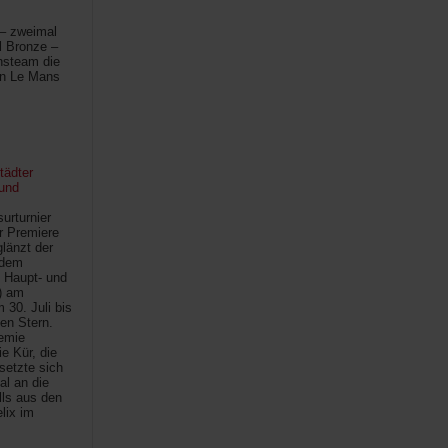
 – zweimal
l Bronze –
hsteam die
in Le Mans
tädter
und
urturnier
r Premiere
länzt der
 dem
 Haupt- und
) am
30. Juli bis
ten Stern.
demie
e Kür, die
setzte sich
al an die
lls aus den
lix im