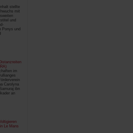
halt stellte
chwuchs mit
sweiten
titel und
d-
en Ponys und
d
istanzreiten
FRA)
chaften im
Jullianges
Förderverein
na Carolyna
Samuraj ibn
kader an
oltigieren
 in Le Mans