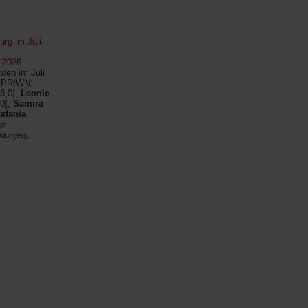
rg im Juli
 2026
den im Juli
SPR/WN:
8,0],
Leonie
0],
Samira
tefania
ge
.
ldungen]