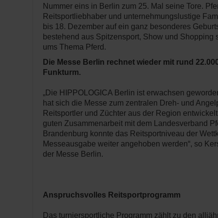
Nummer eins in Berlin zum 25. Mal seine Tore. Pfe
Reitsportliebhaber und unternehmungslustige Fami
bis 18. Dezember auf ein ganz besonderes Geburt
bestehend aus Spitzensport, Show und Shopping 
ums Thema Pferd.
Die Messe Berlin rechnet wieder mit rund 22.0
Funkturm.
„Die HIPPOLOGICA Berlin ist erwachsen geworden.
hat sich die Messe zum zentralen Dreh- und Angelp
Reitsportler und Züchter aus der Region entwickelt
guten Zusammenarbeit mit dem Landesverband Pfe
Brandenburg konnte das Reitsportniveau der Wett
Messeausgabe weiter angehoben werden“, so Kersti
der Messe Berlin.
Anspruchsvolles Reitsportprogramm
Das turniersportliche Programm zählt zu den alljä