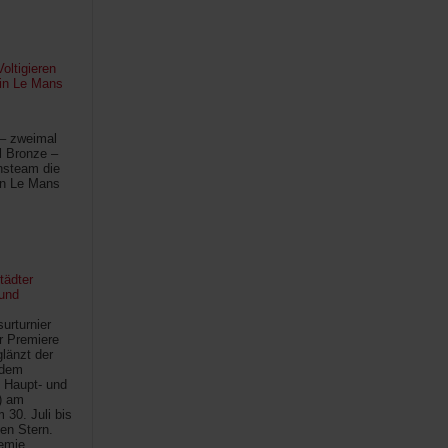
oltigieren
 in Le Mans
 – zweimal
l Bronze –
hsteam die
in Le Mans
tädter
und
urturnier
r Premiere
länzt der
 dem
 Haupt- und
) am
30. Juli bis
ten Stern.
demie