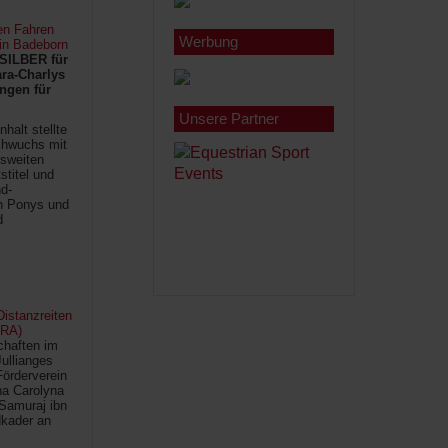
en Fahren
Werbung
 in Badeborn
SILBER für
ra-Charlys
ngen für
Unsere Partner
halt stellte
chwuchs mit
sweiten
titel und
d-
en Ponys und
d
istanzreiten
FRA)
chaften im
Jullianges
Förderverein
na Carolyna
Samuraj ibn
kader an