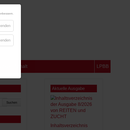
erbessern.
blenden
blenden
chsen-Anhalt
LPBB
Aktuelle Ausgabe
Suchen
Inhaltsverzeichnis