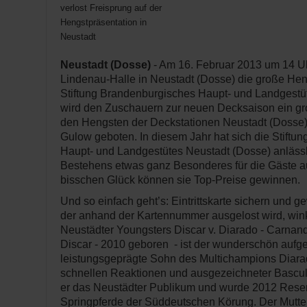
verlost Freisprung auf der
Hengstpräsentation in
Neustadt
Neustadt (Dosse)
- Am 16. Februar 2013 um 14 Uhr
Lindenau-Halle in Neustadt (Dosse) die große Hen
Stiftung Brandenburgisches Haupt- und Landgestüt
wird den Zuschauern zur neuen Decksaison ein 
den Hengsten der Deckstationen Neustadt (Dosse
Gulow geboten. In diesem Jahr hat sich die Stiftu
Haupt- und Landgestütes Neustadt (Dosse) anlässl
Bestehens etwas ganz Besonderes für die Gäste au
bisschen Glück können sie Top-Preise gewinnen.
Und so einfach geht’s: Eintrittskarte sichern und g
der anhand der Kartennummer ausgelost wird, wink
Neustädter Youngsters Discar v. Diarado - Carnand
Discar - 2010 geboren - ist der wunderschön auf
leistungsgeprägte Sohn des Multichampions Diarad
schnellen Reaktionen und ausgezeichneter Bascul
er das Neustädter Publikum und wurde 2012 Reser
Springpferde der Süddeutschen Körung. Der Mutter