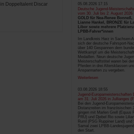
ein Doppeltalent Discar
05.08.2026 17:15
Deutsche Jugend-Meisterschaft
vom 30. Juli bis 2. August 2026
GOLD für Nea-Renee Bonneß, 
Lianne Hankel, BRONZE für La
Libor sowie mehrere Platzieru
LPBB-Fahrer*innen
Im Landkreis Harz in Sachsen-An
sich der deutsche Fahrsport-Na
über 140 Gespannen dem bunde
Wettkampf um die Meisterschafts
Medaillen. Neun deutsche Jugen
Meisterschaftstitel waren bei d
Pferden in drei Altersklassen un
Anspannarten zu vergeben.
Weiterlesen
03.08.2026 18:55
Jugend-Europameisterschaften D
am 31. Juli 2026 in Jullianges (
Bei den Jugend-Europameisters
Distanzreiten im französischen 
gingen mit Marlen Grell (Equus 
PRU) und Djebel Rio sowie Lilia
Ruml (PSG Ruppiner Land) und 
Samal zwei LPBB-Landesjugend
den Start.