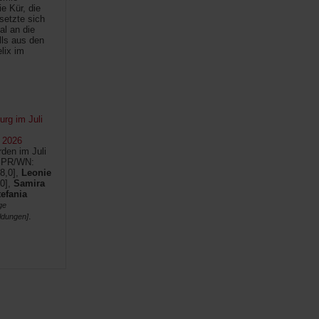
e Kür, die
setzte sich
al an die
lls aus den
lix im
rg im Juli
 2026
den im Juli
SPR/WN:
8,0],
Leonie
0],
Samira
tefania
ge
.
ldungen]