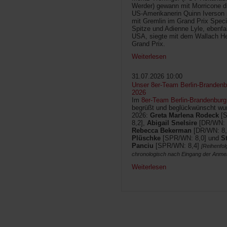
Werder) gewann mit Morricone di
US-Amerikanerin Quinn Iverson 
mit Gremlin im Grand Prix Speci
Spitze und Adienne Lyle, ebenfa
USA, siegte mit dem Wallach He
Grand Prix.
Weiterlesen
31.07.2026 10:00
Unser 8er-Team Berlin-Brandenbu
2026
Im
8er-Team Berlin-Brandenburg
begrüßt und beglückwünscht wur
2026:
Greta Marlena Rodeck
[
8,2],
Abigail Snelsire
[DR/WN: 
Rebecca Bekerman
[DR/WN: 8,
Plüschke
[SPR/WN: 8,0] und
S
Panciu
[SPR/WN: 8,4]
[Reihenfol
chronologisch nach Eingang der Anme
Weiterlesen