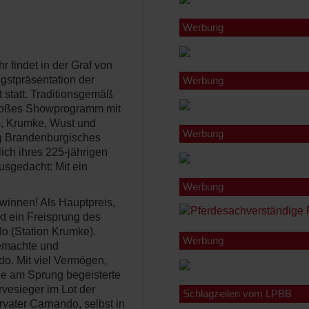
Werbung
 findet in der Graf von
gstpräsentation der
Werbung
 statt. Traditionsgemäß
großes Showprogramm mit
), Krumke, Wust und
Werbung
ng Brandenburgisches
ich ihres 225-jährigen
sgedacht: Mit ein
Werbung
ewinnen! Als Hauptpreis,
t ein Freisprung des
o (Station Krumke).
Werbung
gemachte und
o. Mit viel Vermögen,
e am Sprung begeisterte
vesieger im Lot der
Schlagzeilen vom LPBB
vater Carnando, selbst in