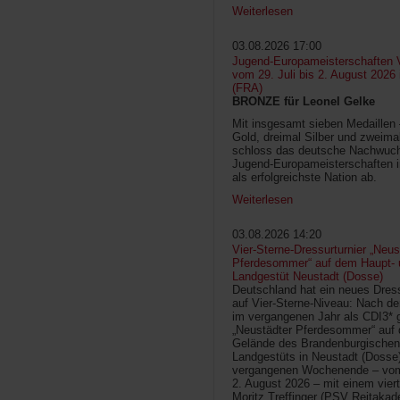
Weiterlesen
03.08.2026 17:00
Jugend-Europameisterschaften V
vom 29. Juli bis 2. August 2026
(FRA)
BRONZE für Leonel Gelke
Mit insgesamt sieben Medaillen
Gold, dreimal Silber und zweima
schloss das deutsche Nachwuc
Jugend-Europameisterschaften 
als erfolgreichste Nation ab.
Weiterlesen
03.08.2026 14:20
Vier-Sterne-Dressurturnier „Neus
Pferdesommer“ auf dem Haupt- 
Landgestüt Neustadt (Dosse)
Deutschland hat ein neues Dress
auf Vier-Sterne-Niveau: Nach de
im vergangenen Jahr als CDI3* g
„Neustädter Pferdesommer“ auf
Gelände des Brandenburgischen
Landgestüts in Neustadt (Dosse
vergangenen Wochenende – vom 
2. August 2026 – mit einem vier
Moritz Treffinger (PSV Reitaka