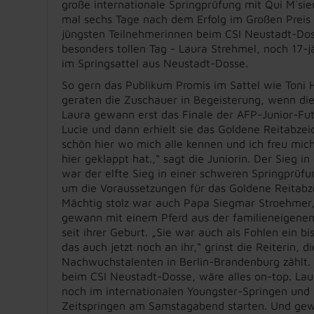
große internationale Springprüfung mit Qui M`si
mal sechs Tage nach dem Erfolg im Großen Preis 
jüngsten Teilnehmerinnen beim CSI Neustadt-Dos
besonders tollen Tag - Laura Strehmel, noch 17-
im Springsattel aus Neustadt-Dosse.
So gern das Publikum Promis im Sattel wie Toni 
geraten die Zuschauer in Begeisterung, wenn die 
Laura gewann erst das Finale der AFP-Junior-Fut
Lucie und dann erhielt sie das Goldene Reitabzei
schön hier wo mich alle kennen und ich freu mich
hier geklappt hat.,“ sagt die Juniorin. Der Sieg in
war der elfte Sieg in einer schweren Springprüf
um die Voraussetzungen für das Goldene Reitabze
Mächtig stolz war auch Papa Siegmar Stroehmer,
gewann mit einem Pferd aus der familieneigenen
seit ihrer Geburt. „Sie war auch als Fohlen ein b
das auch jetzt noch an ihr,“ grinst die Reiterin, d
Nachwuchstalenten in Berlin-Brandenburg zählt.
beim CSI Neustadt-Dosse, wäre alles on-top. Lau
noch im internationalen Youngster-Springen und
Zeitspringen am Samstagabend starten. Und gewi