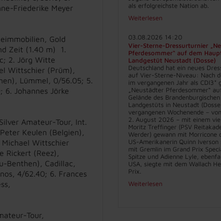
als erfolgreichste Nation ab.
nne-Friederike Meyer
Weiterlesen
03.08.2026 14:20
seeimmobilien, Gold
Vier-Sterne-Dressurturnier „N
d Zeit (1.40 m) 1.
Pferdesommer“ auf dem Haup
c; 2. Jörg Witte
Landgestüt Neustadt (Dosse)
Deutschland hat ein neues Dres
l Wittschier (Prüm),
auf Vier-Sterne-Niveau: Nach d
hen), Lümmel, 0/56.05; 5.
im vergangenen Jahr als CDI3* g
„Neustädter Pferdesommer“ au
; 6. Johannes Jörke
Gelände des Brandenburgischen
Landgestüts in Neustadt (Dosse
vergangenen Wochenende – vom 
2. August 2026 – mit einem vie
ilver Amateur-Tour, Int.
Moritz Treffinger (PSV Reitakad
Peter Keulen (Belgien),
Werder) gewann mit Morricone d
US-Amerikanerin Quinn Iverson 
 Michael Wittschier
mit Gremlin im Grand Prix Specia
e Rickert (Reez),
Spitze und Adienne Lyle, ebenfa
u-Benthen), Cadillac,
USA, siegte mit dem Wallach He
Prix.
inos, 4/62.40; 6. Frances
ss,
Weiterlesen
mateur-Tour,