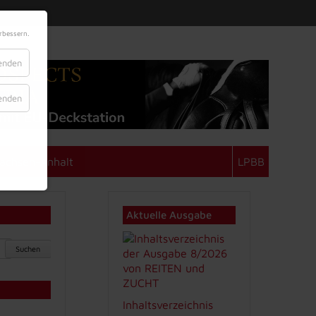
rbessern.
lenden
lenden
achsen-Anhalt
LPBB
Aktuelle Ausgabe
Suchen
Inhaltsverzeichnis