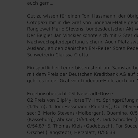
auch gern…
Gut zu wissen für einen Toni Hassmann, der übri
Cotopaxi mit in die Graf von Lindenau-Halle gebr
Rang zwei Mario Stevens, bundesdeutscher Akti
Der Belgier Jan Vinckier konnte sich mit G Star du
Nachwuchspferdeprüfung sichern. Auch Platz zwei
Ausland, an den dänischen EM-Reiter Sören Pede
Schweizerin Clarissa Crotta.
Ein sportlicher Leckerbissen steht am Samstag 
mit dem Preis der Deutschen Kreditbank AG au
geht es in der Graf von Lindenau-Halle auch um
Ergebnisübersicht CSI Neustadt-Dosse
02 Preis von ClipMyHorse.TV, Int. Springprüfung 
(1.45 m): 1. Toni Hassmann (Münster), Oui M'Sie
sec; 2. Mario Stevens (Molbergen), Quamina, 0/5
(Kasseburg), Abukan, 0/54.58; 4. Dirk Schröder (L
0/54.87; 5. Thomas Kleis (Gadebusch), For Succe
Orschel (Tangstedt), Herzblatt, 0/56.38