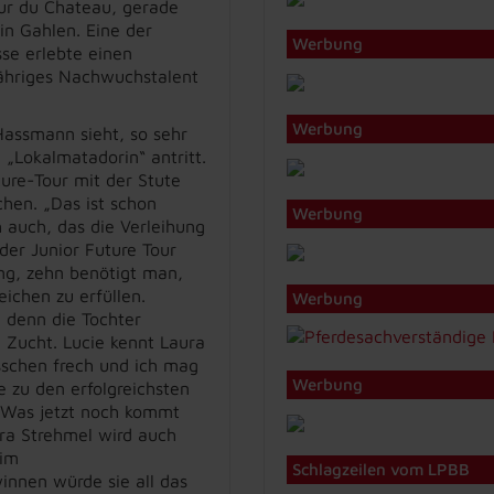
eur du Chateau, gerade
in Gahlen. Eine der
Werbung
se erlebte einen
jähriges Nachwuchstalent
Werbung
Hassmann sieht, so sehr
„Lokalmatadorin“ antritt.
ure-Tour mit der Stute
chen. „Das ist schon
Werbung
 auch, das die Verleihung
 der Junior Future Tour
ung, zehn benötigt man,
ichen zu erfüllen.
Werbung
 denn die Tochter
 Zucht. Lucie kennt Laura
isschen frech und ich mag
Werbung
ie zu den erfolgreichsten
 Was jetzt noch kommt
ra Strehmel wird auch
 im
Schlagzeilen vom LPBB
nnen würde sie all das