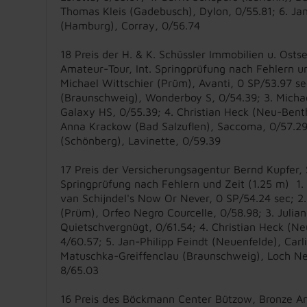
Thomas Kleis (Gadebusch), Dylon, 0/55.81; 6. Ja
(Hamburg), Corray, 0/56.74
18 Preis der H. & K. Schüssler Immobilien u. Ost
Amateur-Tour, Int. Springprüfung nach Fehlern un
Michael Wittschier (Prüm), Avanti, 0 SP/53.97 se
(Braunschweig), Wonderboy S, 0/54.39; 3. Michae
Galaxy HS, 0/55.39; 4. Christian Heck (Neu-Bent
Anna Krackow (Bad Salzuflen), Saccoma, 0/57.29
(Schönberg), Lavinette, 0/59.39
17 Preis der Versicherungsagentur Bernd Kupfer, S
Springprüfung nach Fehlern und Zeit (1.25 m) 1. 
van Schijndel's Now Or Never, 0 SP/54.24 sec; 2.
(Prüm), Orfeo Negro Courcelle, 0/58.98; 3. Julian
Quietschvergnügt, 0/61.54; 4. Christian Heck (Ne
4/60.57; 5. Jan-Philipp Feindt (Neuenfelde), Carl
Matuschka-Greiffenclau (Braunschweig), Loch Ne
8/65.03
16 Preis des Böckmann Center Bützow, Bronze A