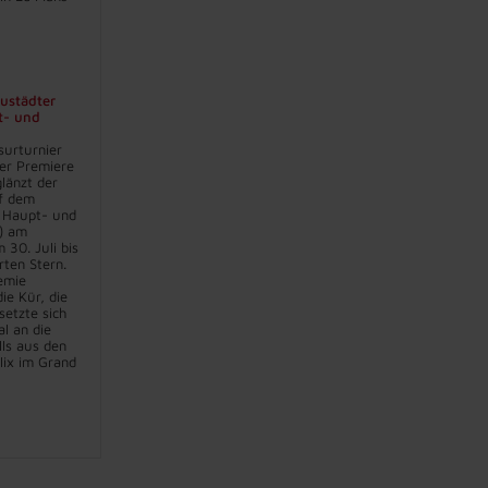
eustädter
t- und
surturnier
er Premiere
länzt der
f dem
 Haupt- und
) am
30. Juli bis
rten Stern.
emie
ie Kür, die
setzte sich
l an die
lls aus den
lix im Grand