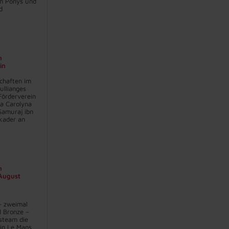
en Ponys und
d
n
in
chaften im
ullianges
Förderverein
na Carolyna
Samuraj ibn
kader an
n
 August
– zweimal
l Bronze –
steam die
in Le Mans