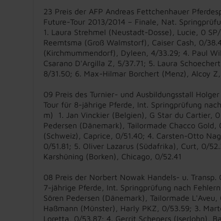
23 Preis der AFP Andreas Fettchenhauer Pferde
Future-Tour 2013/2014 – Finale, Nat. Springprüfu
1. Laura Strehmel (Neustadt-Dosse), Lucie, 0 SP/
Reemtsma (Groß Walmstorf), Caiser Cash, 0/38.4
(Kirchmummendorf), Dyleen, 4/33.29; 4. Paul Wik
Csarano D'Argilla Z, 5/37.71; 5. Laura Schoechert
8/31.50; 6. Max-Hilmar Borchert (Menz), Alcoy Z
09 Preis des Turnier- und Ausbildungsstall Holge
Tour für 8-jährige Pferde, Int. Springprüfung nac
m) 1. Jan Vinckier (Belgien), G Star du Cartier, 
Pedersen (Dänemark), Tailormade Chacco Gold, 0/
(Schweiz), Caprice, 0/51.40; 4. Carsten-Otto Nag
0/51.81; 5. Oliver Lazarus (Südafrika), Curt, 0/52
Karshüning (Borken), Chicago, 0/52.41
08 Preis der Norbert Nowak Handels- u. Transp.
7-jährige Pferde, Int. Springprüfung nach Fehlern
Sören Pedersen (Dänemark), Tailormade L'Aveu, 0
Haßmann (Münster), Harly PKZ, 0/53.59; 3. Marte
Loretta, 0/53.87; 4. Gerrit Schepers (Iserlohn), B