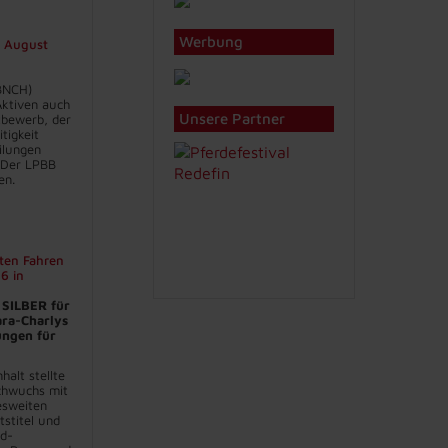
Werbung
2. August
BNCH)
 Aktiven auch
Unsere Partner
bewerb, der
itigkeit
eilungen
 Der LPBB
en.
ten Fahren
6 in
 SILBER für
ara-Charlys
ungen für
halt stellte
chwuchs mit
sweiten
stitel und
nd-