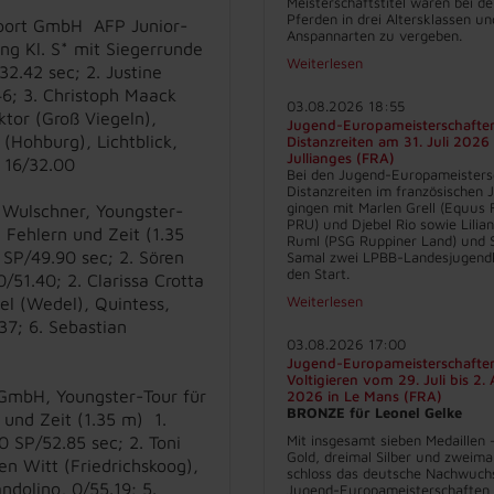
Meisterschaftstitel waren bei d
Pferden in drei Altersklassen un
sport GmbH AFP Junior-
Anspannarten zu vergeben.
ng Kl. S* mit Siegerrunde
Weiterlesen
32.42 sec; 2. Justine
6; 3. Christoph Maack
03.08.2026 18:55
tor (Groß Viegeln),
Jugend-Europameisterschafte
 (Hohburg), Lichtblick,
Distanzreiten am 31. Juli 2026 
Jullianges (FRA)
, 16/32.00
Bei den Jugend-Europameisters
Distanzreiten im französischen J
gingen mit Marlen Grell (Equus 
r Wulschner, Youngster-
PRU) und Djebel Rio sowie Lilia
h Fehlern und Zeit (1.35
Ruml (PSG Ruppiner Land) und 
0 SP/49.90 sec; 2. Sören
Samal zwei LPBB-Landesjugend
den Start.
51.40; 2. Clarissa Crotta
Weiterlesen
el (Wedel), Quintess,
.37; 6. Sebastian
03.08.2026 17:00
Jugend-Europameisterschafte
Voltigieren vom 29. Juli bis 2.
 GmbH, Youngster-Tour für
2026 in Le Mans (FRA)
BRONZE für Leonel Gelke
 und Zeit (1.35 m) 1.
Mit insgesamt sieben Medaillen 
 SP/52.85 sec; 2. Toni
Gold, dreimal Silber und zweima
n Witt (Friedrichskoog),
schloss das deutsche Nachwuch
andolino, 0/55.19; 5.
Jugend-Europameisterschaften 