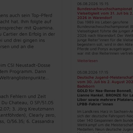
06.08.2026 15:15
Bundesnachwuchschampionat
Vielseitigkeit vom 31. Juli bis 
gens auch sein Top-Pferd
2026 in Warendorf
acht hat. Ihm folgte auf
Das 1989 ins Leben gerufene
Bundesnachwuchschampionat (
vensprecher mit Quamina.
Vielseitigkeit führte die jungen
 Cartier den Erfolg in der
2026 nach Warendorf. Der Wett
 und drei gingen ins
junge Reiter*innen für die Vielse
begeistern soll, wird in den Abt
rsen und an die
Pferde und Ponys ausgetragen.
war mit drei Reiterinnen vertret
Weiterlesen
beim CSI Neustadt-Dosse
f dem Programm. Dann
05.08.2026 17:15
 Weltranglistenpunkte…
Deutsche Jugend-Meisterschaf
vom 30. Juli bis 2. August 202
Badeborn
GOLD für Nea-Renee Bonneß,
Lianne Hankel, BRONZE für L
nach Fehlern und Zeit
Libor sowie mehrere Platzier
u Du Chateau, 0 SP/51.05
LPBB-Fahrer*innen
2.07; 3. Jörg Kreutzmann
Im Landkreis Harz in Sachsen-An
entföhrden), Clearly zero,
sich der deutsche Fahrsport-Na
über 140 Gespannen dem bunde
ss, 0/56.35; 6. Cassandra
Wettkampf um die Meisterschaft
Medaillen. Neun deutsche Juge