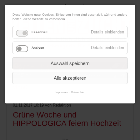
|
|
06. August 2026
Impressum
Kontakt
Datenschutz
Diese Website nutzt Cookies. Einige von ihnen sind essenziell, während andere
helfen, diese Website zu verbessern.
Details einblenden
Essenziell
Details einblenden
Analyse
Werbung
Auswahl speichern
Alle akzeptieren
Menü
Impressum
Datenschutz
01.11.2017 10:19
von Redaktion
Grüne Woche und
HIPPOLOGICA feiern Hochzeit