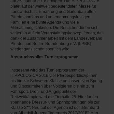
am 25. Januar 2018 erfolgen. Die HIPPOLOGICA
bietet auf der weltweit bedeutendsten Messe für
Landwirtschaft, Ernährung und Gartenbau allen
Pferdesportfans und unternehmungslustigen
Familien eine bunte Agenda und viele
Mitmachmöglichkeiten. Die Besucher dürfen sich
weiterhin auf ein Veranstaltungskonzept freuen, das
dank der Zusammenarbeit mit dem Landesverband
Pferdesport Berlin–Brandenburg e.V. (LPBB)
wieder ganz schön sportlich wird.
Anspruchsvolles Turnierprogramm
Insgesamt wird das Turnierprogramm der
HIPPOLOGICA 2018 vier Pferdesportdisziplinen
bis hin zur Schweren Klasse umfassen: von Spring-
und Dressurreiten über Voltigieren bis hin zum
Fahrsport. Dreh- und Angelpunkt der
Reitwettkämpfe wird die Tierhalle 25. Hier laufen
spannende Dressur- und Springprüfungen bis zur
Klasse S**. Neu auf der Agenda ist der „Bernhard-
von-Albedyll Jugendförderpreis 2017/2018“. Hier