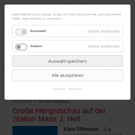
|
|
07. August 2026
Impressum
Kontakt
Datenschutz
Diese Website nutzt Cookies. Einige von ihnen sind essenziell, während andere
helfen, diese Website zu verbessern.
Details einblenden
Essenziell
Details einblenden
Analyse
Werbung
Auswahl speichern
Alle akzeptieren
Menü
Impressum
Datenschutz
28.01.2013 11:29
von Redaktion
Große Hengstschau auf der
Station Maas J. Hell
- Die
Klein Offenseth