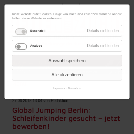
|
|
07. August 2026
Impressum
Kontakt
Datenschutz
Diese Website nutzt Cookies. Einige von ihnen sind essenziell, während andere
helfen, diese Website zu verbessern.
Details einblenden
Essenziell
Details einblenden
Analyse
Werbung
Auswahl speichern
Alle akzeptieren
Menü
Impressum
Datenschutz
27.06.2018 13:04
von Redaktion
Global Jumping Berlin:
Schleifenkinder gesucht – jetzt
bewerben!