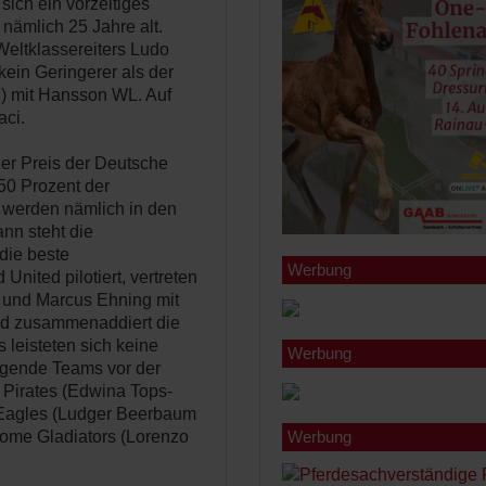
sich ein vorzeitiges
ämlich 25 Jahre alt.
eltklassereiters Ludo
kein Geringerer als der
) mit Hansson WL. Auf
aci.
er Preis der Deutsche
0 Prozent der
 werden nämlich in den
nn steht die
die beste
Werbung
nited pilotiert, vertreten
ke und Marcus Ehning mit
nd zusammenaddiert die
 leisteten sich keine
Werbung
lgende Teams vor der
 Pirates (Edwina Tops-
 Eagles (Ludger Beerbaum
Rome Gladiators (Lorenzo
Werbung