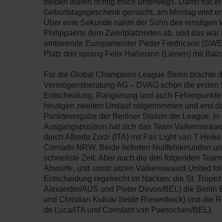
beiden waren richtig frisch unterwegs. Damit hat er 
Geburtstagsgeschenk gemacht, am Montag wird er n
Über eine Sekunde nahm der Sohn des einstigen W
Philippaerts dem Zweitplatzierten ab, und das war 
amtierende Europameister Peder Fredricson (SWE
Platz drei sprang Felix Haßmann (Lienen) mit Balz
Für die Global Champions League Berlin brachte d
Vermögensberatung AG – DVAG schon die ersten 5
Entscheidung. Rangierung und auch Fehlerpunkte
heutigen zweiten Umlauf mitgenommen und erst da
Punktevergabe der Berliner Station der League. In 
Ausgangsposition hat sich das Team Valkenswaard U
durch Alberto Zorzi (ITA) mit Fair Light van T Hei
Cornado NRW. Beide lieferten Nullfehlerrunden u
schnellste Zeit. Aber auch die drei folgenden Teams
Abwürfe, und somit sitzen Valkenswaard United fo
Entscheidung regelrecht im Nacken: die St. Tropez
Alexander/AUS und Pieter Devos/BEL) die Berlin
und Christian Kukuk/ beide Riesenbeck) und die 
de Luca/ITA und Constant van Paesschen/BEL).