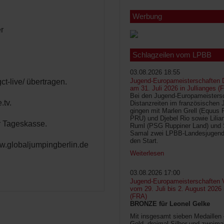
Werbung
r
Schlagzeilen vom LPBB
03.08.2026 18:55
Jugend-Europameisterschaften D
-live/ übertragen.
am 31. Juli 2026 in Jullianges (
Bei den Jugend-Europameisters
.tv.
Distanzreiten im französischen 
gingen mit Marlen Grell (Equus 
PRU) und Djebel Rio sowie Lilia
er Tageskasse.
Ruml (PSG Ruppiner Land) und 
Samal zwei LPBB-Landesjugend
den Start.
ww.globaljumpingberlin.de
Weiterlesen
03.08.2026 17:00
Jugend-Europameisterschaften V
vom 29. Juli bis 2. August 2026
(FRA)
BRONZE für Leonel Gelke
Mit insgesamt sieben Medaillen
Gold, dreimal Silber und zweima