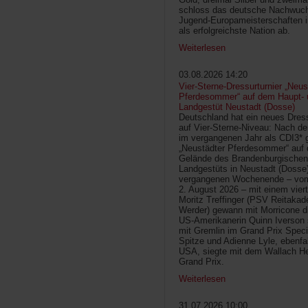
schloss das deutsche Nachwuc
Jugend-Europameisterschaften 
als erfolgreichste Nation ab.
Weiterlesen
03.08.2026 14:20
Vier-Sterne-Dressurturnier „Neus
Pferdesommer“ auf dem Haupt- 
Landgestüt Neustadt (Dosse)
Deutschland hat ein neues Dress
auf Vier-Sterne-Niveau: Nach de
im vergangenen Jahr als CDI3* g
„Neustädter Pferdesommer“ auf
Gelände des Brandenburgischen
Landgestüts in Neustadt (Dosse
vergangenen Wochenende – vom 
2. August 2026 – mit einem vier
Moritz Treffinger (PSV Reitaka
Werder) gewann mit Morricone di
US-Amerikanerin Quinn Iverson 
mit Gremlin im Grand Prix Speci
Spitze und Adienne Lyle, ebenfa
USA, siegte mit dem Wallach He
Grand Prix.
Weiterlesen
31.07.2026 10:00