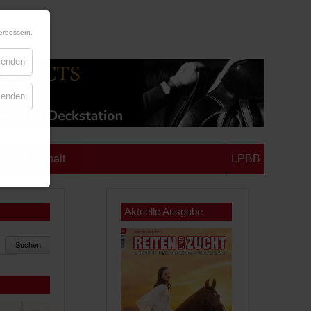
erbessern.
blenden
blenden
chsen-Anhalt
LPBB
Aktuelle Ausgabe
Suchen