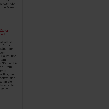
hsteam die
in Le Mans
tädter
und
urturnier
r Premiere
länzt der
 dem
 Haupt- und
) am
30. Juli bis
ten Stern.
demie
e Kür, die
setzte sich
al an die
lls aus den
lix im