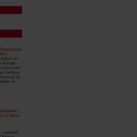
istanzreiten
FRA)
chaften im
Jullianges
Förderverein
na Carolyna
Samuraj ibn
kader an
oltigieren
 in Le Mans
 – zweimal
l Bronze –