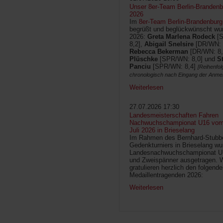
Unser 8er-Team Berlin-Brandenbu
2026
Im
8er-Team Berlin-Brandenburg
begrüßt und beglückwünscht wur
2026:
Greta Marlena Rodeck
[
8,2],
Abigail Snelsire
[DR/WN: 
Rebecca Bekerman
[DR/WN: 8,
Plüschke
[SPR/WN: 8,0] und
S
Panciu
[SPR/WN: 8,4]
[Reihenfol
chronologisch nach Eingang der Anme
Weiterlesen
27.07.2026 17:30
Landesmeisterschaften Fahren
Nachwuchschampionat U16 vom 
Juli 2026 in Brieselang
Im Rahmen des Bernhard-Stubb
Gedenkturniers in Brieselang wu
Landesnachwuchschampionat U1
und Zweispänner ausgetragen. W
gratulieren herzlich den folgende
Medaillentragenden 2026:
Weiterlesen