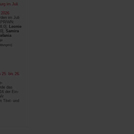
rg im Juli
 2026
den im Juli
SPR/WN:
8,0],
Leonie
0],
Samira
tefania
ge
.
ldungen]
25. bis 26.
e-
rde das
6 der Ein-
ir
n Titel- und